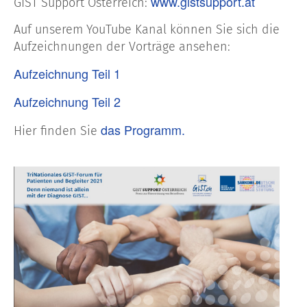
www.gistsupport.at
GIST Support Österreich:
Auf unserem YouTube Kanal können Sie sich die
Aufzeichnungen der Vorträge ansehen:
Aufzeichnung Teil 1
Aufzeichnung Teil 2
das Programm.
Hier finden Sie
Zul
aktualis
31. Okt
2024