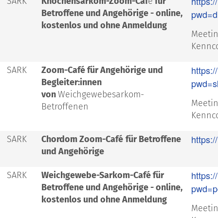
https:
SARK
Knochensarkom-Zoom-Caf
é
für
Betroffene und Angehörige - online,
pwd=d
kostenlos und ohne Anmeldung
Meetin
Kennco
https:
SARK
Zoom-Café für Angehörige und
Begleiter:innen
pwd=s
von
Weichgewebesarkom-
Meetin
Betroffenen
Kennco
https:
SARK
Chordom Zoom-Café
für Betroffene
und Angehörige
https:
SARK
Weichgewebe-Sarkom-Café für
Betroffene und Angehörige - online,
pwd=p
kostenlos und ohne Anmeldung
Meetin