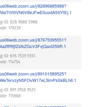
//us06web.zoom.us/j/82896885988?
NlaTlVt0VN0V8eJFwE0uodA5SYtEj.1
g-ID: 828 9688 5988
de: 179239
//us06web.zoom.us/j/87675395551?
4a2ffRfjfZsfbZGcV3FvjQaxt259R.1
g-ID: 876 7539 5551
de: 114754
//us06web.zoom.us/j/89101589525?
WeTervzyN5FOvW17eL5lmPsSkBLh6.1
g-ID: 891 0158 9525
de: 715668