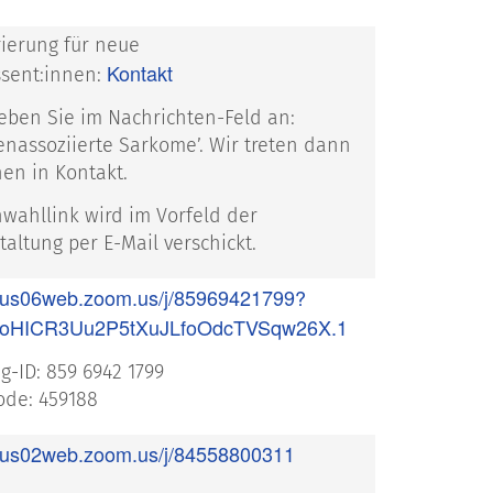
rierung für neue
Kontakt
ssent:innen:
geben Sie im Nachrichten-Feld an:
lenassoziierte Sarkome’. Wir treten dann
nen in Kontakt.
nwahllink wird im Vorfeld der
taltung per E-Mail verschickt.
//us06web.zoom.us/j/85969421799?
oHICR3Uu2P5tXuJLfoOdcTVSqw26X.1
g-ID: 859 6942 1799
de: 459188
//us02web.zoom.us/j/84558800311