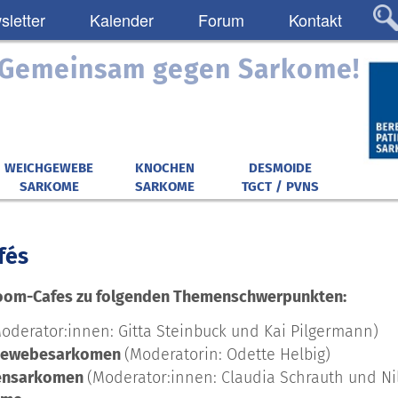
letter
Kalender
Forum
Kontakt
: Gemeinsam gegen Sarkome!
WEICHGEWEBE
KNOCHEN
DESMOIDE
SARKOME
SARKOME
TGCT / PVNS
fés
Zoom-Cafes zu folgenden Themenschwerpunkten:
oderator:innen: Gitta Steinbuck und Kai Pilgermann)
gewebesarkomen
(Moderatorin: Odette Helbig)
ensarkomen
(Moderator:innen: Claudia Schrauth und Ni