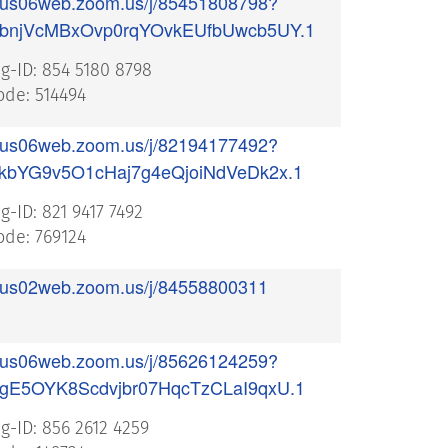
//us06web.zoom.us/j/85451808798?
bnjVcMBxOvp0rqYOvkEUfbUwcb5UY.1
g-ID: 854 5180 8798
de: 514494
//us06web.zoom.us/j/82194177492?
kbYG9v5O1cHaj7g4eQjoiNdVeDk2x.1
g-ID: 821 9417 7492
de: 769124
//us02web.zoom.us/j/84558800311
//us06web.zoom.us/j/85626124259?
gE5OYK8Scdvjbr07HqcTzCLaI9qxU.1
g-ID: 856 2612 4259