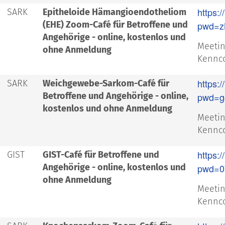
https:
SARK
Epitheloide Hämangioendotheliom
(EHE) Zoom-Café für Betroffene und
pwd=z
Angehörige - online, kostenlos und
Meetin
ohne Anmeldung
Kennco
https:
SARK
Weichgewebe-Sarkom-Café für
Betroffene und Angehörige - online,
pwd=g
kostenlos und ohne Anmeldung
Meetin
Kennco
https:
GIST
GIST-Café für Betroffene und
Angehörige - online, kostenlos und
pwd=0
ohne Anmeldung
Meetin
Kennco