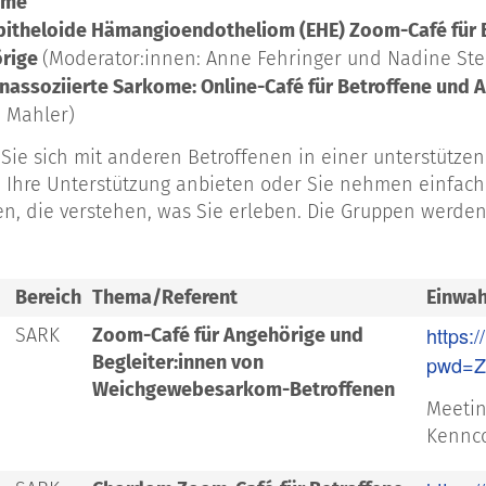
ome
Epitheloide Hämangioendotheliom (EHE) Zoom-Café für 
rige
(Moderator:innen: Anne Fehringer und Nadine Ste
nassoziierte Sarkome: Online-Café für Betroffene und 
a Mahler)
Sie sich mit anderen Betroffenen in einer unterstüt
 Ihre Unterstützung anbieten oder Sie nehmen einfach
n, die verstehen, was Sie erleben. Die Gruppen werden
Bereich
Thema/Referent
Einwah
https:
SARK
Zoom-Café für Angehörige und
Begleiter:innen von
pwd=Z
Weichgewebesarkom-Betroffenen
Meetin
Kennco