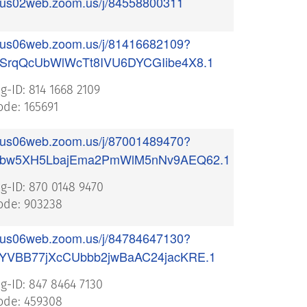
//us02web.zoom.us/j/84558800311
//us06web.zoom.us/j/81416682109?
SrqQcUbWlWcTt8IVU6DYCGIibe4X8.1
g-ID: 814 1668 2109
de: 165691
//us06web.zoom.us/j/87001489470?
bw5XH5LbajEma2PmWlM5nNv9AEQ62.1
g-ID: 870 0148 9470
de: 903238
//us06web.zoom.us/j/84784647130?
YVBB77jXcCUbbb2jwBaAC24jacKRE.1
g-ID: 847 8464 7130
de: 459308