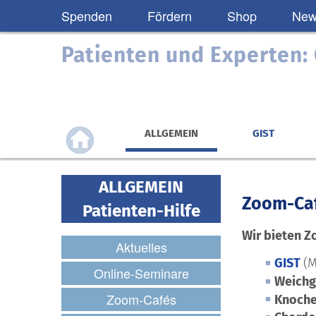
Spenden
Fördern
Shop
News
Patienten und Experten
ALLGEMEIN
GIST
ALLGEMEIN
Zoom-Ca
Patienten-Hilfe
Wir bieten 
Aktuelles
GIST
(M
Online-Seminare
Weich
Zoom-Cafés
Knoch