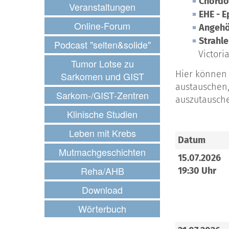
Chord
Veranstaltungen
EHE - 
Online-Forum
Angehö
Strahle
Podcast "selten&solide"
Victori
Tumor Lotse zu
Hier
können 
Sarkomen und GIST
austauschen,
Sarkom-/GIST-Zentren
auszutausche
Klinische Studien
Leben mit Krebs
Datum
Mutmachgeschichten
15.07.2026
Reha/AHB
19:30 Uhr
Download
Wörterbuch