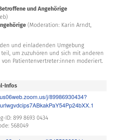
Betroffene und Angehörige
eb)
Angehörige
(Moderation: Karin Arndt,
zenden und einladenden Umgebung
 teil, um zuzuhören und sich mit anderen
 von Patientenvertreter:innen moderiert.
Zuletzt
aktualisiert:
07. Juli
l-Infos
2026
//us06web.zoom.us/j/89986930434?
urlwgvdcips7ABkakPaY54Pp24bXX.1
g-ID: 899 8693 0434
de: 568049