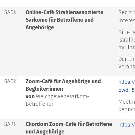
SARK
Online-Café Strahlenassoziierte
Regist
Sarkome für Betroffene und
Intere
Angehörige
Bitte 
‘strah
mit Ih
Der Ei
Verans
https:
SARK
Zoom-Café für Angehörige und
Begleiter:innen
pwd=5
von
Weichgewebesarkom-
Meetin
Betroffenen
Kennco
https:
SARK
Chordom Zoom-Café
für Betroffene
und Angehörige