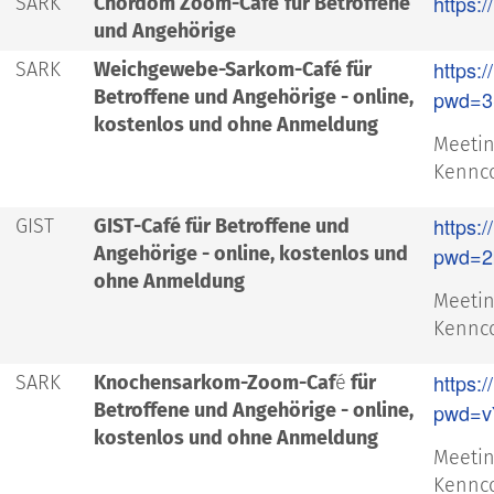
https:
SARK
Chordom Zoom-Café
für Betroffene
und Angehörige
https:
SARK
Weichgewebe-Sarkom-Café für
Betroffene und Angehörige - online,
pwd=3
kostenlos und ohne Anmeldung
Meetin
Kennco
https:
GIST
GIST-Café für Betroffene und
Angehörige - online, kostenlos und
pwd=2
ohne Anmeldung
Meetin
Kennco
https:
SARK
Knochensarkom-Zoom-Caf
é
für
Betroffene und Angehörige - online,
pwd=v
kostenlos und ohne Anmeldung
Meetin
Kennco