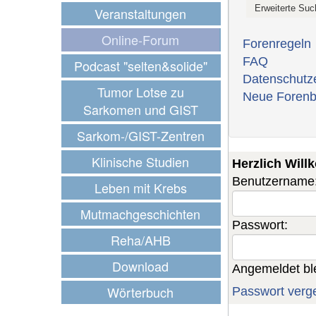
Veranstaltungen
Online-Forum
Forenregeln
FAQ
Podcast "selten&solide"
Datenschutz
Tumor Lotse zu
Neue Forenb
Sarkomen und GIST
Sarkom-/GIST-Zentren
Klinische Studien
Herzlich Wil
Benutzername
Leben mit Krebs
Mutmachgeschichten
Passwort:
Reha/AHB
Download
Angemeldet bl
Wörterbuch
Passwort verg