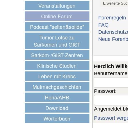
Veranstaltungen
Online-Forum
Forenregeln
FAQ
Podcast "selten&solide"
Datenschutz
Tumor Lotse zu
Neue Forenb
Sarkomen und GIST
Sarkom-/GIST-Zentren
Klinische Studien
Herzlich Wil
Benutzername
Leben mit Krebs
Mutmachgeschichten
Passwort:
Reha/AHB
Download
Angemeldet bl
Wörterbuch
Passwort verg