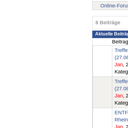
Online-For
8 Beiträge
Aktuelle Beiträ
Beitra
Treff
(27.0
Jan
, 
Kateg
Treff
(27.0
Jan
, 
Kateg
ENTFA
Rhein
Jan
, 