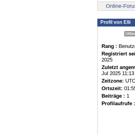
Online-For
Profil von Elli
Offlin
Rang :
Benutz
Registriert sei
2025
Zuletzt angem
Jul 2025 11:13
Zeitzone:
UTC
Ortszeit:
01:5
Beiträge :
1
Profilaufrufe 