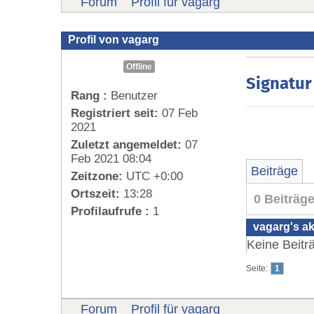
Forum
Profil für vagarg
Profil von vagarg
Offline
Signatur
Rang :
Benutzer
Registriert seit:
07 Feb
2021
Zuletzt angemeldet:
07
Feb 2021 08:04
Beiträge
Zeitzone:
UTC +0:00
Ortszeit:
13:28
0 Beiträg
Profilaufrufe :
1
vagarg's ak
Keine Beitr
Seite:
1
Forum
Profil für vagarg