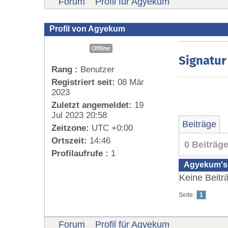
Forum
Profil für Agyekum
Profil von Agyekum
Offline
Signatur
Rang :
Benutzer
Registriert seit:
08 Mär
2023
Zuletzt angemeldet:
19
Jul 2023 20:58
Beiträge
Zeitzone:
UTC +0:00
Ortszeit:
14:46
0 Beiträg
Profilaufrufe :
1
Agyekum's 
Keine Beitr
Seite:
1
Forum
Profil für Agyekum