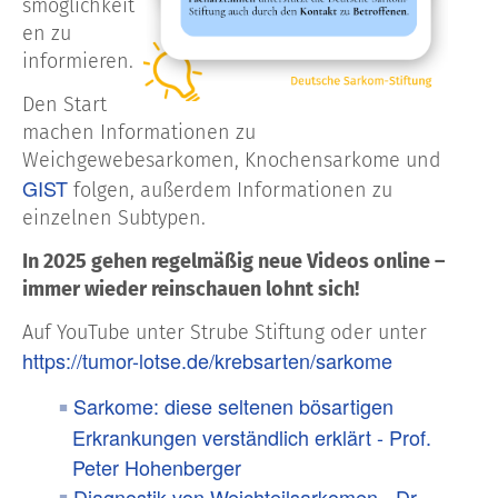
smöglichkeit
en zu
informieren.
Den Start
machen Informationen zu
Weichgewebesarkomen
, Knochensarkome
und
GIST
folgen, außerdem Informationen zu
einzelnen
Subtypen
.
In
2025
gehen
regelmäßig
neue
Videos
online –
immer wieder
reinschauen
lohnt sich!
Auf
YouTube
unter
Strube Stiftung
oder unter
https://tumor-lotse.de/krebsarten/sarkome
Sarkome: diese seltenen bösartigen
Erkrankungen verständlich erklärt - Prof.
Peter Hohenberger
Diagnostik von Weichteilsarkomen - Dr.