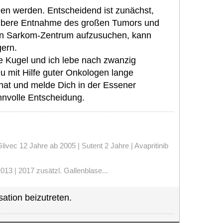
gen werden. Entscheidend ist zunächst,
 saubere Entnahme des großen Tumors und
in Sarkom-Zentrum aufzusuchen, kann
gern.
e Kugel und ich lebe nach zwanzig
u mit Hilfe guter Onkologen lange
hat und melde Dich in der Essener
innvolle Entscheidung.
vec 12 Jahre ab 2005 | Sutent 2 Jahre | Avapritinib
13 | 2017 zusätzl. Gallenblase...
ation beizutreten.