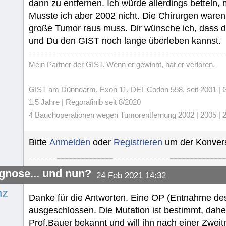
dann zu entfernen. Ich würde allerdings betteln
Musste ich aber 2002 nicht. Die Chirurgen waren 
große Tumor raus muss. Dir wünsche ich, dass di
und Du den GIST noch lange überleben kannst.
Mein Partner der GIST. Wenn er gewinnt, hat er verloren.
GIST am Dünndarm, Exon 11, DEL Codon 558, seit 2001 | Gli
1,5 Jahre | Regorafinib seit 8/2020
4 Bauchoperationen wegen Tumorentfernung 2002 | 2005 | 20
Bitte
Anmelden
oder
Registrieren
um der Konvers
gnose... und nun?
24 Feb 2021 14:32
nz
Danke für die Antworten. Eine OP (Entnahme de
ausgeschlossen. Die Mutation ist bestimmt, daher
Prof.Bauer bekannt und will ihn nach einer Zweit