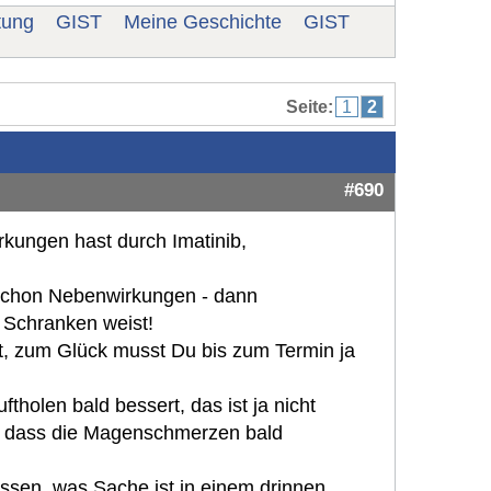
tung
GIST
Meine Geschichte
GIST
Seite:
1
2
#690
rkungen hast durch Imatinib,
 schon Nebenwirkungen - dann
e Schranken weist!
t, zum Glück musst Du bis zum Termin ja
tholen bald bessert, das ist ja nicht
d dass die Magenschmerzen bald
issen, was Sache ist in einem drinnen.