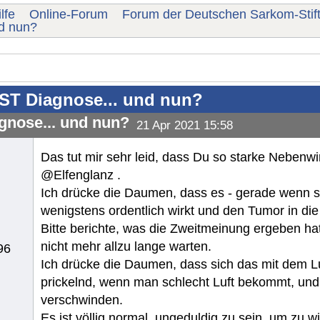
lfe
Online-Forum
Forum der Deutschen Sarkom-Stif
nd nun?
ST Diagnose... und nun?
gnose... und nun?
21 Apr 2021 15:58
Das tut mir sehr leid, dass Du so starke Nebenwi
@Elfenglanz .
Ich drücke die Daumen, dass es - gerade wenn
wenigstens ordentlich wirkt und den Tumor in di
Bitte berichte, was die Zweitmeinung ergeben ha
nicht mehr allzu lange warten.
96
Ich drücke die Daumen, dass sich das mit dem Luf
prickelnd, wenn man schlecht Luft bekommt, un
verschwinden.
Es ist völlig normal, ungeduldig zu sein, um zu w