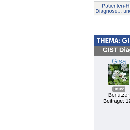
Patienten-Hi
Diagnose... u
THEMA:
GI
GIST Dia
Gisa
Offline
Benutzer
Beiträge: 1