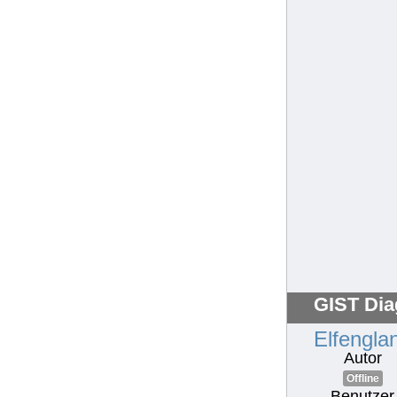
GIST Dia
Elfengla
Autor
Offline
Benutzer