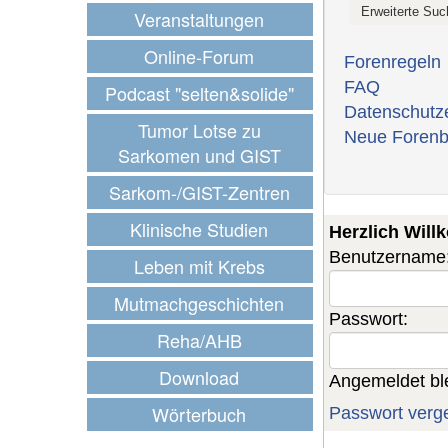
Veranstaltungen
Online-Forum
Forenregeln
FAQ
Podcast "selten&solide"
Datenschutz
Tumor Lotse zu
Neue Forenb
Sarkomen und GIST
Sarkom-/GIST-Zentren
Klinische Studien
Herzlich Wil
Benutzername
Leben mit Krebs
Mutmachgeschichten
Passwort:
Reha/AHB
Download
Angemeldet bl
Wörterbuch
Passwort verg