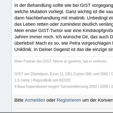
In der Behandlung sollte wie bei GIST vorgegan
welche Mutation vorliegt. Ganz wichtig ist die
dann Nachbehandlung mit Imatinib. Unbedingt e
das Leben retten oder zumindest deutlich verlän
Mein erster GIST-Tumor war eine Kindskopfgroß
Jahren immer noch. Ich wünsche Dir, das auch D
überlebst! Mach es so, wie Petra vorgeschlagen 
Uniklinik. In Deiner Gegend ist das die einzige s
Mein Partner der GIST. Wenn er gewinnt, hat er verloren.
GIST am Dünndarm, Exon 11, DEL Codon 558, seit 2001 | Gli
1,5 Jahre | Regorafinib seit 8/2020
4 Bauchoperationen wegen Tumorentfernung 2002 | 2005 | 20
Bitte
Anmelden
oder
Registrieren
um der Konvers