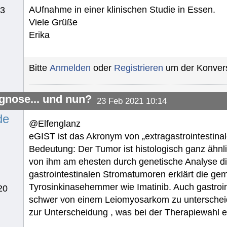
AUfnahme in einer klinischen Studie in Essen.
23
Viele Grüße
Erika
Bitte
Anmelden
oder
Registrieren
um der Konvers
gnose... und nun?
23 Feb 2021 10:14
de
@Elfenglanz
eGIST ist das Akronym von „extragastrointestina
Bedeutung: Der Tumor ist histologisch ganz ähn
von ihm am ehesten durch genetische Analyse di
gastrointestinalen Stromatumoren erklärt die g
Tyrosinkinasehemmer wie Imatinib. Auch gastro
20
schwer von einem Leiomyosarkom zu unterscheid
zur Unterscheidung , was bei der Therapiewahl 