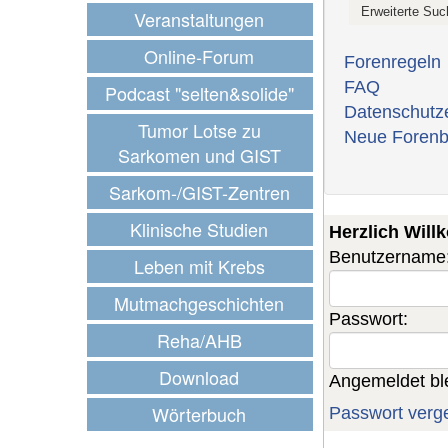
Veranstaltungen
Online-Forum
Forenregeln
FAQ
Podcast "selten&solide"
Datenschutz
Tumor Lotse zu
Neue Forenb
Sarkomen und GIST
Sarkom-/GIST-Zentren
Klinische Studien
Herzlich Wil
Benutzername
Leben mit Krebs
Mutmachgeschichten
Passwort:
Reha/AHB
Download
Angemeldet bl
Wörterbuch
Passwort verg