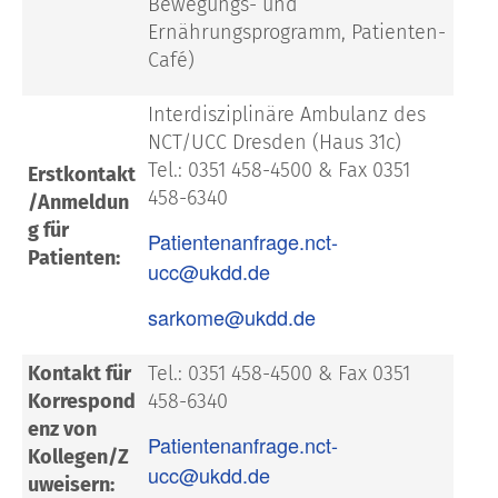
Bewegungs- und
Ernährungsprogramm, Patienten-
Café)
Interdisziplinäre Ambulanz des
NCT/UCC Dresden (Haus 31c)
Tel.: 0351 458-4500 & Fax 0351
Erstkontakt
458-6340
/Anmeldun
g für
Patientenanfrage.nct-
Patienten:
ucc@ukdd.de
sarkome@ukdd.de
Kontakt für
Tel.: 0351 458-4500 & Fax 0351
Korrespond
458-6340
enz von
Patientenanfrage.nct-
Kollegen/Z
ucc@ukdd.de
uweisern: