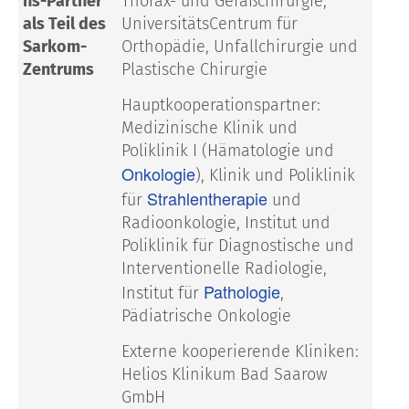
ns-Partner
Thorax- und Gefäßchirurgie,
als Teil des
UniversitätsCentrum für
Sarkom-
Orthopädie, Unfallchirurgie und
Zentrums
Plastische Chirurgie
Hauptkooperationspartner:
Medizinische Klinik und
Poliklinik I (Hämatologie und
Onkologie
), Klinik und Poliklinik
Strahlentherapie
für
und
Radioonkologie, Institut und
Poliklinik für Diagnostische und
Interventionelle Radiologie,
Pathologie
Institut für
,
Pädiatrische Onkologie
Externe kooperierende Kliniken:
Helios Klinikum Bad Saarow
GmbH