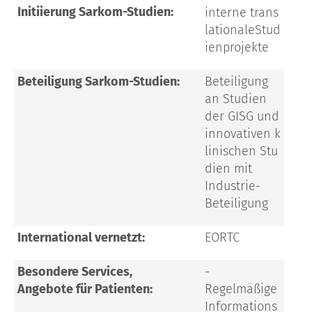
Initiierung Sarkom-Studien:
interne
trans
lationale
Stud
ienprojekte
Beteiligung Sarkom-Studien:
Beteiligung
an Studien
der GISG und
innovative
n
k
linische
n
Stu
dien mit
Industrie-
Beteiligung
International vernetzt:
EORTC
Besondere Services,
-
Angebote für Patienten:
Regelmäßige
Informations