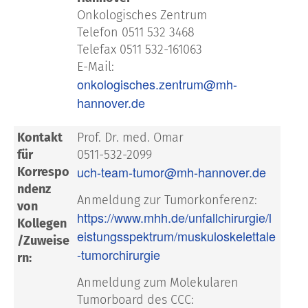
Onkologisches Zentrum
Telefon 0511 532 3468
Telefax 0511 532-161063
E-Mail:
onkologisches.zentrum@mh-
hannover.de
Kontakt
Prof. Dr. med. Omar
für
0511-532-2099
uch-team-tumor@mh-hannover.de
Korrespo
ndenz
Anmeldung zur Tumorkonferenz:
von
https://www.mhh.de/unfallchirurgie/l
Kollegen
eistungsspektrum/muskuloskelettale
/Zuweise
-tumorchirurgie
rn:
Anmeldung zum Molekularen
Tumorboard des CCC: