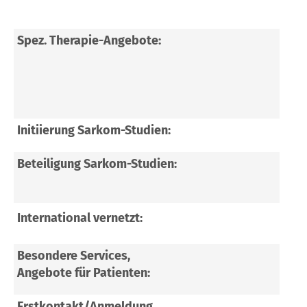
GIS
Spez. Therapie-Angebote:
Adv
Int
Ein
Initiierung Sarkom-Studien:
Flü
Beteiligung Sarkom-Studien:
RAT
Hum
For
International vernetzt:
Sta
Besondere Services,
Kon
Angebote für Patienten:
Adv
Erstkontakt/Anmeldung
Abh