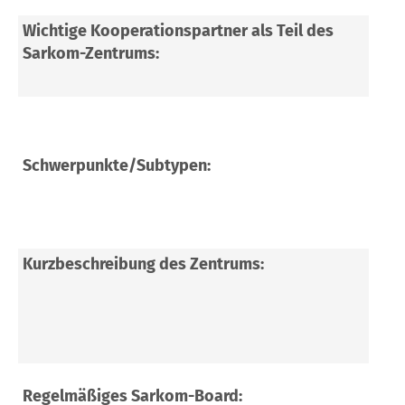
Wichtige Kooperationspartner als Teil des
Sar
Sarkom-Zentrums:
Sar
Bru
Dis
Schwerpunkte/Subtypen:
Kom
Ret
Kurzbeschreibung des Zentrums:
Bes
Onko
Hoh
Abd
Wei
Regelmäßiges Sarkom-Board: