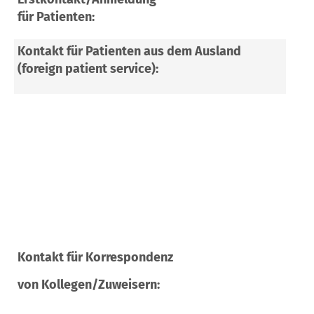
für Patienten:
Pat
Kontakt für Patienten aus dem Ausland
Int
(foreign patient service):
pati
Wei
davi
http
wei
Ret
sop
Kontakt für Korrespondenz
htt
von Kollegen/Zuweisern:
Kno