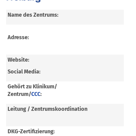
Name des Zentrums:
Sar
Tum
Adresse:
Hugs
791
htt
Website:
Social Media:
Gehört zu Klinikum/
Uni
Zentrum/
CCC
:
Com
Leitung / Zentrumskoordination
Leit
Zen
DKG-Zertifizierung:
Wei