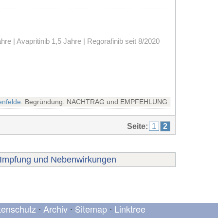
 | Avapritinib 1,5 Jahre | Regorafinib seit 8/2020
enfelde
. Begründung: NACHTRAG und EMPFEHLUNG
Seite:
1
2
Impfung und Nebenwirkungen
tenschutz
Archiv
Sitemap
Linktree
•
•
•