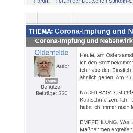
Forum
Forum der Deutschen Sarkom-St
THEMA:
Corona-Impfung und 
Corona-Impfung und Nebenwir
Oldenfelde
Heute, am Ostersamstag
ich den Stoff bekomme
Autor
Ich habe den Einstich
ähnlich gehen. Am 26 J
Offline
Benutzer
NACHTRAG: 7 Stunden n
Beiträge: 220
Kopfschmerzen. Ich hat
habe ich immer noch l
EMPFEHLUNG: Wer allei
Maßnahmen ergreifen k