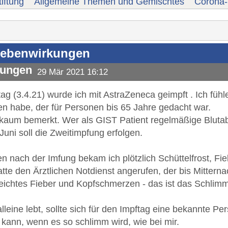
iftung
Allgemeine Themen und Gemischtes
Corona-
Nebenwirkungen
kungen
29 Mär 2021 16:12
 (3.4.21) wurde ich mit AstraZeneca geimpft . Ich fühle 
n habe, der für Personen bis 65 Jahre gedacht war.
 kaum bemerkt. Wer als GIST Patient regelmäßige Blut
uni soll die Zweitimpfung erfolgen.
ach der Imfung bekam ich plötzlich Schüttelfrost, Fie
te den Ärztlichen Notdienst angerufen, der bis Mitterna
eichtes Fieber und Kopfschmerzen - das ist das Schlimm
ne lebt, sollte sich für den Impftag eine bekannte Per
ann, wenn es so schlimm wird, wie bei mir.