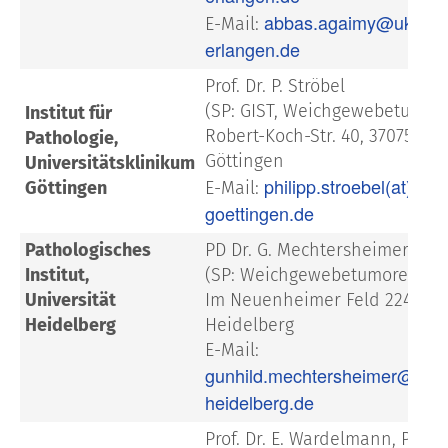
abbas.agaimy@uk-
E-Mail:
erlangen.de
Prof. Dr. P. Ströbel
(SP: GIST, Weichgewebetumor
Institut für
Robert-Koch-Str. 40, 37075
Pathologie,
Göttingen
Universitätsklinikum
philipp.stroebel(at)med
Göttingen
E-Mail:
goettingen.de
Pathologisches
PD Dr. G. Mechtersheimer
Institut,
(SP: Weichgewebetumoren)
Universität
Im Neuenheimer Feld 224, 691
Heidelberg
Heidelberg
E-Mail:
gunhild.mechtersheimer@med
heidelberg.de
Prof. Dr. E. Wardelmann, Prof. D