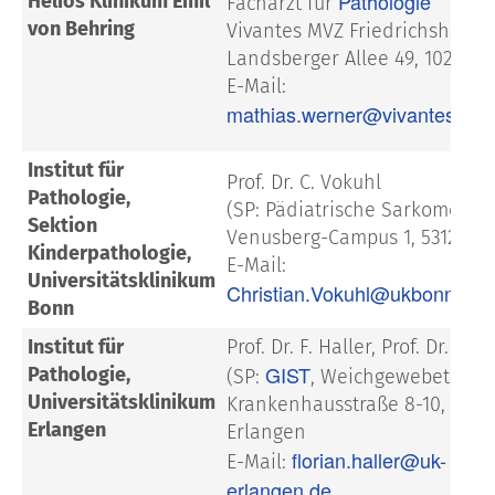
Pathologie
Helios Klinikum Emil
Facharzt für
von Behring
Vivantes MVZ Friedrichshain
Landsberger Allee 49, 10249 B
E-Mail:
mathias.werner@vivantes.de
Institut für
Prof. Dr. C. Vokuhl
Pathologie,
(SP: Pädiatrische Sarkome)
Sektion
Venusberg-Campus 1, 53127 B
Kinderpathologie,
E-Mail:
Universitätsklinikum
Christian.Vokuhl@ukbonn.de
Bonn
Institut für
Prof. Dr. F. Haller, Prof. Dr. A. 
GIST
Pathologie,
(SP:
, Weichgewebetumor
Universitätsklinikum
Krankenhausstraße 8-10, 9105
Erlangen
Erlangen
florian.haller@uk-
E-Mail:
erlangen.de