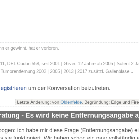
 er gewinnt, hat er verloren.
 DEL Codon 558, seit 2001 | Glivec 12 Jahre ab 2005 | Sutent 2 Jahre
umorentfernung 2002 | 2005 | 2013 | 2017 zusätzl. Gallenblase...
egistrieren
um der Konversation beizutreten.
Letzte Änderung: von
Oldenfelde
. Begründung: Edge und Fire
ratung - Es wird keine Entfernungsangabe
gen: Ich habe mir diese Frage (Entfernungsangabe) ein
ss sie funktioniert. Wir haben schon ein paar vollständi