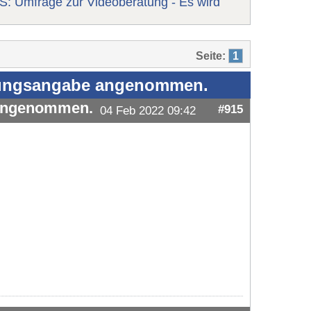
: Umfrage zur Videoberatung - Es wird
Seite:
1
rnungsangabe angenommen.
 angenommen.
#915
04 Feb 2022 09:42