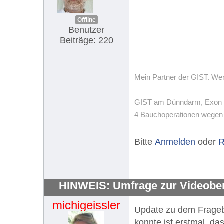
Offline
Benutzer
Beiträge: 220
Mein Partner der GIST. Wenn
GIST am Dünndarm, Exon 11,
4 Bauchoperationen wegen T
Bitte
Anmelden
oder
R
HINWEIS: Umfrage zur Videobe
michigeissler
Update zu dem Fragebo
konnte ist erstmal, da