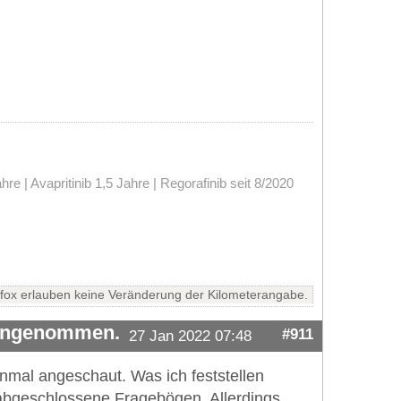
 | Avapritinib 1,5 Jahre | Regorafinib seit 8/2020
fox erlauben keine Veränderung der Kilometerangabe.
 angenommen.
#911
27 Jan 2022 07:48
mal angeschaut. Was ich feststellen
g abgeschlossene Fragebögen. Allerdings