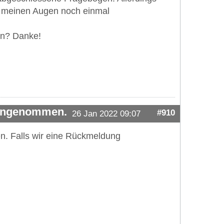
 in meinen Augen noch einmal
en? Danke!
 angenommen.
#910
26 Jan 2022 09:07
en. Falls wir eine Rückmeldung