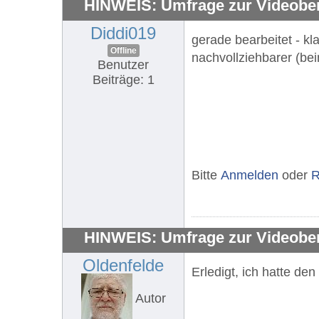
HINWEIS: Umfrage zur Videobe
Diddi019
gerade bearbeitet - kl
Offline
nachvollziehbarer (bei
Benutzer
Beiträge: 1
Bitte
Anmelden
oder
R
HINWEIS: Umfrage zur Videobe
Oldenfelde
Erledigt, ich hatte de
Autor