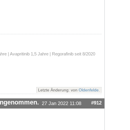
 | Avapritinib 1,5 Jahre | Regorafinib seit 8/2020
Letzte Änderung: von
Oldenfelde
.
 angenommen.
#912
27 Jan 2022 11:08