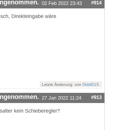
 angenommen.
#914
02 Feb 2022 23:43
gisch, Direkteingabe wäre
Letzte Änderung: von
Diddi019
.
 angenommen.
#913
27 Jan 2022 11:24
salter kein Schieberegler?