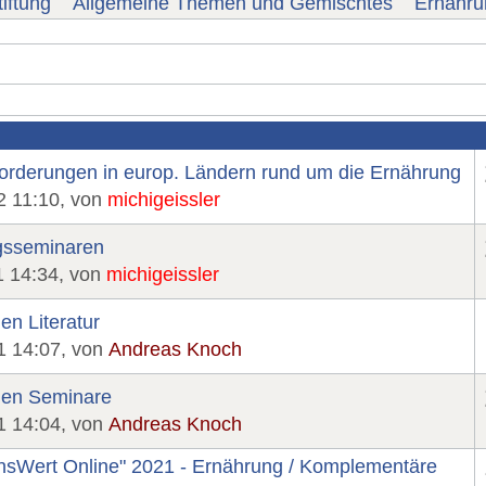
iftung
Allgemeine Themen und Gemischtes
Ernähru
rderungen in europ. Ländern rund um die Ernährung
2 11:10, von
michigeissler
ngsseminaren
1 14:34, von
michigeissler
en Literatur
1 14:07, von
Andreas Knoch
llen Seminare
1 14:04, von
Andreas Knoch
sWert Online" 2021 - Ernährung / Komplementäre