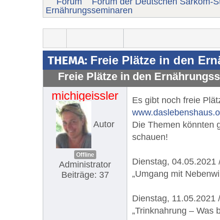
Forum
Forum der Deutschen Sarkom-St
Ernährungsseminaren
THEMA:
Freie Plätze in den E
Freie Plätze in den Ernährungs
michigeissler
Es gibt noch freie Pl
www.daslebenshaus.or
Autor
Die Themen könnten ge
schauen!
Offline
Dienstag, 04.05.2021 
Administrator
„Umgang mit Nebenwir
Beiträge: 37
Dienstag, 11.05.2021 
„Trinknahrung – Was 