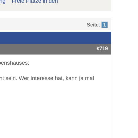
ng
Freie Plätze in den
Seite:
1
#719
ebenshauses:
t sein. Wer Interesse hat, kann ja mal