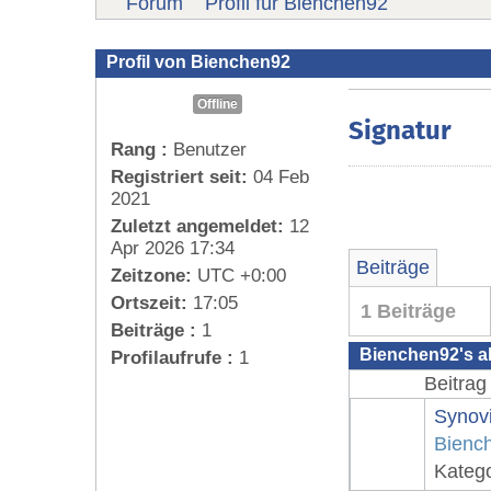
Forum
Profil für Bienchen92
Profil von Bienchen92
Offline
Signatur
Rang :
Benutzer
Registriert seit:
04 Feb
2021
Zuletzt angemeldet:
12
Apr 2026 17:34
Beiträge
Zeitzone:
UTC +0:00
Ortszeit:
17:05
1 Beiträge
Beiträge :
1
Bienchen92's ak
Profilaufrufe :
1
Beitrag
Synov
Bienc
Kateg