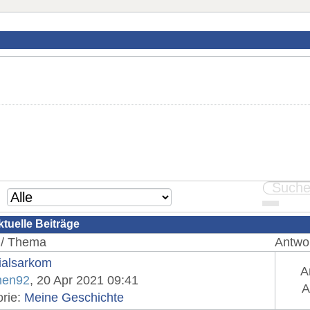
tuelle Beiträge
 / Thema
Antwor
ialsarkom
A
hen92
, 20 Apr 2021 09:41
A
orie:
Meine Geschichte