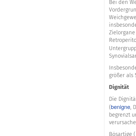
Bei den We
Vordergrun
Häufigkeit
Weichgeweb
insbesonde
Sarkom-Su
Zielorgane
Retroperit
Malignes
F
Untergrup
Synovialsa
Leiomyos
Insbesonde
größer als
Liposarko
Dignität
Die Dignitä
benigne
Synovials
(
, 
begrenzt u
verursache
Maligner 
Bösartige 