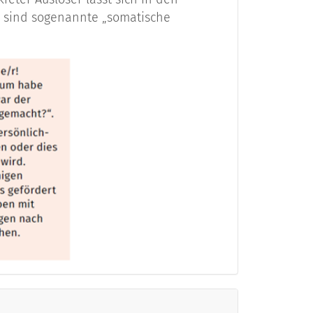
me sind sogenannte „somatische
n, einteilen. Man kann sie auch nach
n. Sind sich Tumor- und Gewebezellen
n Tumorzellen. Sind die Tumorzellen so
hr bestimmt werden können, so werden
rad der Differenzierung ist zusammen mit
Metastasen
lsten (=
) für die
 kleiner ein Tumor ist und je weniger
ngserfolg gerechnet werden.