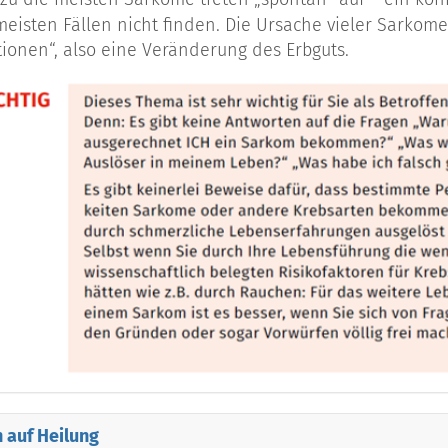
meisten Fällen nicht finden. Die Ursache vieler Sarko
ionen“, also eine Veränderung des Erbguts.
atofibrosarcoma Protuberans
erung
n man nicht nur nach dem Gewebe, dem sie entstamme
er Ähnlichkeit mit dem Herkunftsgewebe unterscheide
ngsgewebes ähnlich, so spricht man von differenzierte
dass ihre Herkunft und das Ursprungsgewebe nicht me
edifferenziert“ oder „undifferenziert“ bezeichnet. Der G
 der Lage und dem Vorhandensein von Tochtergeschwü
splanung von großer Bedeutung. Je differenzierter und
 er gebildet hat, desto eher kann mit einem Behandlu
 auf Heilung