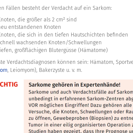
Sarkomart 
en Fällen besteht der Verdacht auf ein Sarkom:
Knoten, die größer als 2 cm² sind
arkom
Glatte Musk
 neu entstandenen Knoten
Knoten, die sich in den tiefen Hautschichten befinden
 schnell wachsenden Knoten/Schwellungen
m
Fettgewebs
tiefen, großflächigen Blutergüsse (Hämatome)
ste Verdachtsdiagnosen können sein: Hämatom, Sportver
om
Bindegeweb
rom
, Leiomyom), Bakerzyste u. v. m.
kom
Knochenbil
arkom
Gelenkkaps
osarkom
Quer gestre