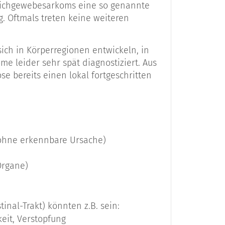
Weichgewebesarkoms eine so genannte
. Oftmals treten keine weiteren
ich in Körperregionen entwickeln, in
ochen
 leider sehr spät diagnostiziert. Aus
e bereits einen lokal fortgeschritten
ller Sarkome ausmacht
rsprungsgewebe weiter unterteilen. Sie
he oder Skelett-Muskulatur), des
 ohne erkennbare Ursache)
Lymph-Gefäße, des Faser-/Bindegewebes
eutet z.B. „Fett“. Ein Liposarkom z.B.
Organe)
nal-Trakt) könnten z.B. sein:
) Weichgewebesarkom
e
keit, Verstopfung