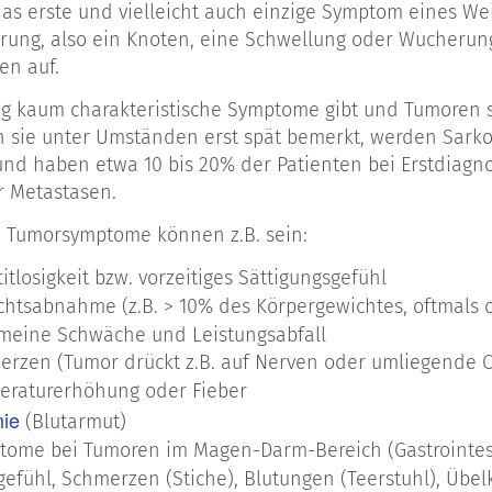
 das erste und vielleicht auch einzige Symptom eines 
n sich drei Hauptgruppen unterteilen:
ung, also ein Knoten, eine Schwellung oder Wucherung
en auf.
hgewebesarkome: Ca. 75 % aller Sarkome sind
hgewebesarkome
ig kaum charakteristische Symptome gibt und Tumoren s
hensarkome: Etwa 10 % aller Sarkome entstehen im Kn
sie unter Umständen erst spät bemerkt, werden Sarkome
GIST
nd haben etwa 10 bis 20% der Patienten bei Erstdiagnos
rointestinale Stromatumoren oder
: Ein spezielles
 Metastasen.
hgewebesarkom im Magen-Darm-Trakt, das etwa 15 % a
 Tumorsymptome können z.B. sein:
dieser Klassifizierung kann man die Tumoren je nach U
itlosigkeit bzw. vorzeitiges Sättigungsgefühl
aus Zellen des Fett-Gewebes, des Muskel-Gewebes (weic
chtsabnahme (z.B. > 10% des Körpergewichtes, oftmals
 Nervengewebes, des Gelenk-Gewebes, der Blut- und 
emeine Schwäche und Leistungsabfall
ogar unklaren Ursprungs (Gewebetyps). Beispiel: Lipo bed
erzen (Tumor drückt z.B. auf Nerven oder umliegende 
Tumor
artiger (= maligner)
des Fettgewebes.
eraturerhöhung oder Fieber
ie
(Blutarmut)
ome bei Tumoren im Magen-Darm-Bereich (Gastrointesti
zum Verständnis der Benennung bösartiger (maligner
gefühl, Schmerzen (Stiche), Blutungen (Teerstuhl), Übel