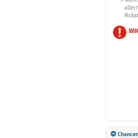
aller
Mutat
DFSP Derm
Differenzi
Tumore kan
dem Grad d
des Urspru
entartet, 
sie als „d
der Größe,
Behandlung
Metastasen
Chancen