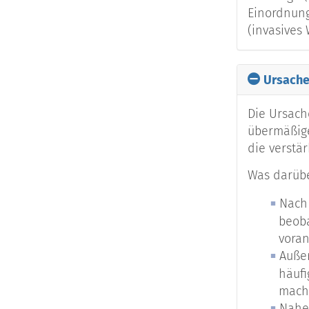
Einordnung
Angiosar
(invasives
Fibrosark
Ursache
Die Ursach
Rhabdomy
übermäßige
die verstär
Endometri
Was darübe
Nach
Alveoläre
beoba
vora
Klarzells
Auße
häufi
mache
Desmoide/
Nahez