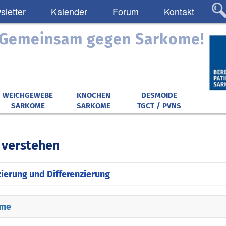
letter
Kalender
Forum
Kontakt
: Gemeinsam gegen Sarkome!
WEICHGEWEBE
KNOCHEN
DESMOIDE
SARKOME
SARKOME
TGCT / PVNS
verstehen
zierung und Differenzierung
ichen Körper gibt es ganz unterschiedliche Gewebetyp
me
kome generell unterteilt nach ihrem jeweiligen Urspr
 Ähnlichkeit zu vorhandenen Gewebstypen.