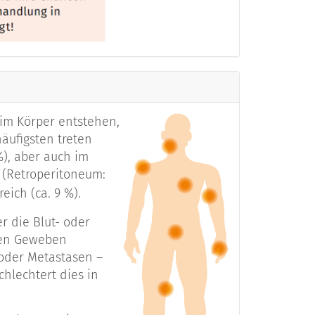
len
ützende/stützende Zellen
im Körper entstehen,
äufigsten treten
%), aber auch im
zellen
(Retroperitoneum:
eich (ca. 9 %).
jetzt deutlich, dass es sich bei den
r die Blut- oder
rkrankungen handelt. Sie verbindet
ten Geweben
mesenchymalen Zellen“. Dabei handelt
oder Metastasen –
rat (Knochen, Muskeln), die
chlechtert dies in