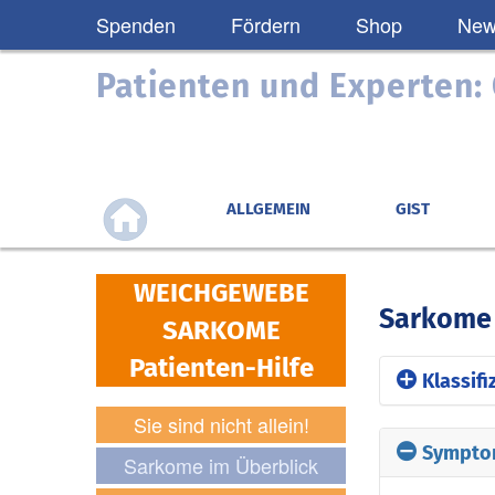
Spenden
Fördern
Shop
News
Patienten und Experten
ALLGEMEIN
GIST
WEICHGEWEBE
Sarkome 
SARKOME
Patienten-Hilfe
Klassifi
Sie sind nicht allein!
Im menschl
Sympto
Sarkome im Überblick
werden Sar
bzw. ihrer