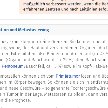
kom
Blutgefäße
arkom
Knorpelzel
ation und Metastasierung
osarkom
Nerven sch
esarkome kennen keine Grenzen: Sie können überall 
eichgewebe, der Haut und verschiedenen Organen. Am h
 den Extremitäten, also Beinen und Armen auf (ca. 43 
iosarkome
Lymphgefäß
mm (Organe und Bauchwand, ca. 29 %), dem Bauchraum 
Peritoneum
m
/Bauchfell, ca. 15 %) sowie im Kopf-Hals-Ber
Primärtumor
 dieser Aufzählung von nur einigen Subtypen wird schon 
umorzellen können sich vom
lösen und übe
m eine Gruppe sehr unterschiedlicher (heterogener) E
en im Körper bewegen. So können sie sich in entfern
 nur der gemeinsame Ursprung aus den so genannten „
 und neue Geschwüre – so genannte Tochtergeschwüre 
 eine Gewebeart, aus der der Stütz- und Bewegungsappa
 ein Tumor in der Lage, Metastasen zu bilden, dann vers
be und das Blut- und Lymphgefäßsystem hervorgeht.
en die Prognose.