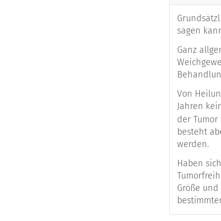
Grundsätzl
sagen kann
Ganz allge
Weichgeweb
Behandlung
Von Heilun
Jahren kein
der Tumor
besteht ab
werden.
Haben sich
Tumorfreih
Größe und 
bestimmten