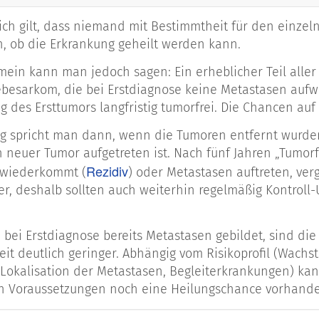
ich gilt, dass niemand mit Bestimmtheit für den einze
, ob die Erkrankung geheilt werden kann.
mein kann man jedoch sagen: Ein erheblicher Teil aller
esarkom, die bei Erstdiagnose keine Metastasen aufwe
 des Ersttumors langfristig tumorfrei. Die Chancen auf 
g spricht man dann, wenn die Tumoren entfernt wurde
 neuer Tumor aufgetreten ist. Nach fünf Jahren „Tumorfr
Rezidiv
 wiederkommt (
) oder Metastasen auftreten, verg
er, deshalb sollten auch weiterhin regelmäßig Kontr
 bei Erstdiagnose bereits Metastasen gebildet, sind di
eit deutlich geringer. Abhängig vom Risikoprofil (Wach
Lokalisation der Metastasen, Begleiterkrankungen) kann
 Voraussetzungen noch eine Heilungschance vorhande