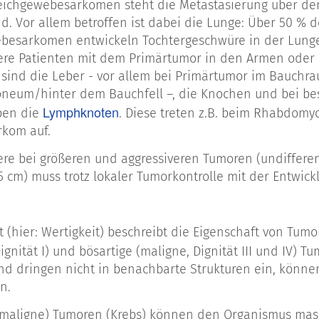
ichgewebesarkomen steht die Metastasierung über den
d. Vor allem betroffen ist dabei die Lunge: Über 50 % d
 von Weichgewebesarkomen in verschiedenen Sarkom-R
esarkomen entwickeln Tochtergeschwüre in der Lunge. 
re Patienten mit dem Primärtumor in den Armen oder 
btyp:
 sind die Leber - vor allem bei Primärtumor im Bauchr
oneum/hinter dem Bauchfell –, die Knochen und bei b
Sarko
ibröses Histiozytom (MFH) (Heute: Pleomorphes
Lymphknoten
pen die
. Diese treten z.B. beim Rhabdom
rkom auf.
arkom
re bei größeren und aggressiveren Tumoren (undifferenz
 5 cm) muss trotz lokaler Tumorkontrolle mit der Entwi
m
t (hier: Wertigkeit) beschreibt die Eigenschaft von Tum
arkom
Dignität I) und bösartige (maligne, Dignität III und IV)
nd dringen nicht in benachbarte Strukturen ein, könne
n.
Peripherer Nervenscheidentumor (MPNST)
(maligne) Tumoren (Krebs) können den Organismus mass