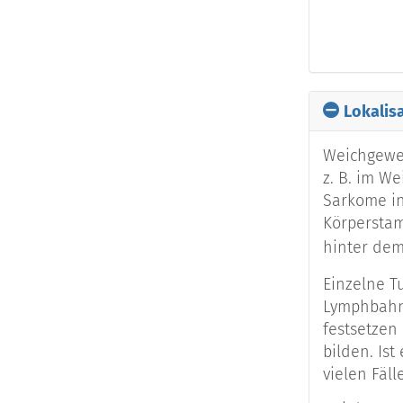
Angiosar
Chondros
Lokalis
Neurofibr
Weichgeweb
z. B. im W
Sarkome in
Lymphang
Körpersta
hinter de
Angesichts
Einzelne T
Sarkomen u
Lymphbahn
eigentlich
festsetzen
es sich um
bilden. Ist
Weichgewe
vielen Fäll