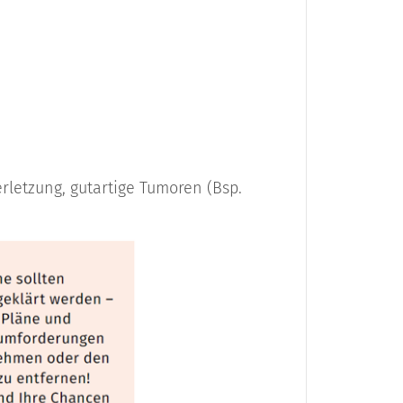
/ Ursprungsgewebe:
ulatur
zellen
letzung, gutartige Tumoren (Bsp.
szellen
dende Zellen
elzellen
ifte Muskulatur