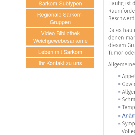
Sarkom-Subtypen
Häufig ist
Grob lasse
Raumforder
Regionale Sarkom-
Beschwerd
Gruppen
Weic
Weic
Da es häuf
Video Bibliothek
Knoc
denen man 
Weichgewebesarkome
diesem Gru
Gast
Leben mit Sarkom
Tumor oder
Weic
Ihr Kontakt zu uns
Allgemeine
Innerhalb 
Appet
entstehen 
Gewi
peripheren
Allg
oder sind s
Schm
ist ein bös
Temp
Anäm
Sympt
Beispiele 
Völle