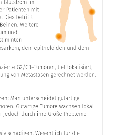
 Blutstrom im
er Patienten mit
egister
n
Dies betrifft
Beinen. Weitere
aum und
estimmten
m
/ NOS)
yosarkom, dem epitheloiden und dem
ierte G2/G3–Tumoren, tief lokalisiert,
cklung von Metastasen gerechnet werden.
oren: Man unterscheidet gutartige
 Tumoren. Gutartige Tumore wachsen lokal
n jedoch durch ihre Größe Probleme
iv schädigen. Wesentlich für die