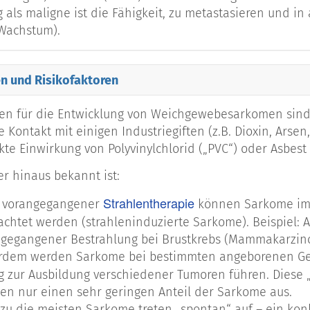
 als maligne ist die Fähigkeit, zu metastasieren und 
kom
 Wachstum).
om
n und Risikofaktoren
en für die Entwicklung von Weichgewebesarkomen sind 
osarkom
 Kontakt mit einigen Industriegiften (z.B. Dioxin, Arsen
kte Einwirkung von Polyvinylchlorid („PVC“) oder Asbest
ales Stromasarkom (EMS)
r hinaus bekannt ist:
Strahlentherapie
 vorangegangener
können Sarkome im 
s Weichgewebesarkom
chtet werden (strahleninduzierte Sarkome). Beispiel: 
ngegangener Bestrahlung bei Brustkrebs (Mammakarzin
arkom
rdem werden Sarkome bei bestimmten angeborenen Ge
g zur Ausbildung verschiedener Tumoren führen. Diese 
n nur einen sehr geringen Anteil der Sarkome aus.
Aggressive Fibromatose
u die meisten Sarkome treten „spontan“ auf – ein konkr