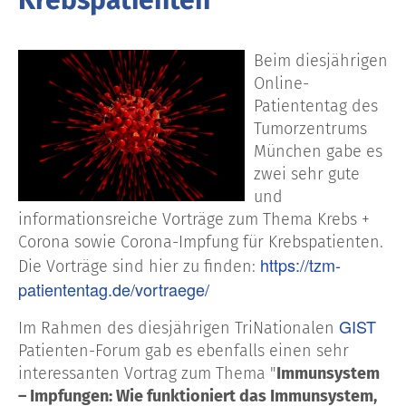
Krebspatienten
Beim diesjährigen
Online-
Patiententag des
Tumorzentrums
München gabe es
zwei sehr gute
und
informationsreiche Vorträge zum Thema Krebs +
Corona sowie Corona-Impfung für Krebspatienten.
https://tzm-
Die Vorträge sind hier zu finden:
patiententag.de/vortraege/
GIST
Im Rahmen des diesjährigen TriNationalen
Patienten-Forum gab es ebenfalls einen sehr
interessanten Vortrag zum Thema "
Immunsystem
– Impfungen: Wie funktioniert das Immunsystem,