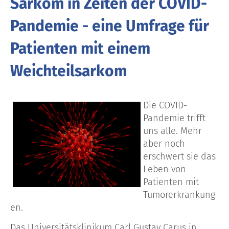
Sarkom in Zeiten der COVID-
Pandemie - eine Umfrage für
Patienten mit einem
Weichteilsarkom
Die COVID-
Pandemie trifft
uns alle. Mehr
aber noch
erschwert sie das
Leben von
Patienten mit
Tumorerkrankung
en.
Das Universitätsklinikum Carl Gustav Carus in