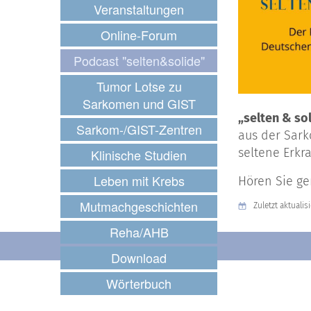
Veranstaltungen
Online-Forum
Podcast "selten&solide"
Tumor Lotse zu
Sarkomen und GIST
„selten & sol
Sarkom-/GIST-Zentren
aus der Sark
seltene Erkr
Klinische Studien
Leben mit Krebs
Hören Sie ger
Mutmachgeschichten
Zuletzt aktualisi
Reha/AHB
Download
Wörterbuch