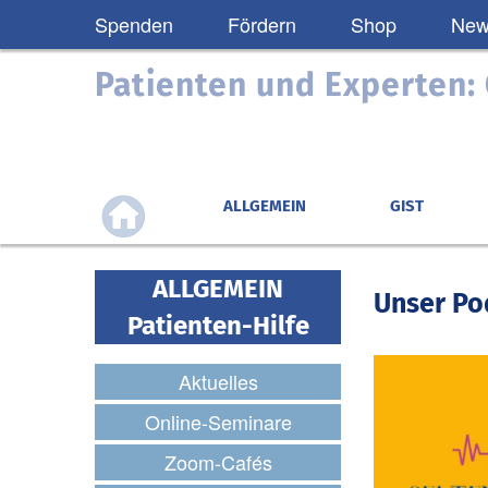
Spenden
Fördern
Shop
News
Patienten und Experten
ALLGEMEIN
GIST
ALLGEMEIN
Unser Po
Patienten-Hilfe
Aktuelles
Online-Seminare
Zoom-Cafés