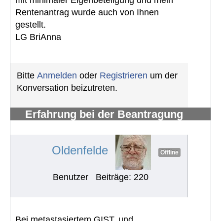
Rentenantrag wurde auch von Ihnen
gestellt.
LG BriAnna
Bitte
Anmelden
oder
Registrieren
um der
Konversation beizutreten.
Erfahrung bei der Beantragung
eines Schwerbehindertenausweises
#643
Oldenfelde
Offline
Benutzer
Beiträge: 220
Bei metastasiertem GIST, und