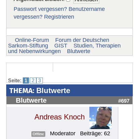
Passwort vergessen?
Benutzername
vergessen?
Registrieren
Online-Forum
Forum der Deutschen
Sarkom-Stiftung
GIST
Studien, Therapien
und Nebenwirkungen
Blutwerte
Seite:
1
2
3
THEMA:
Blutwerte
Blutwerte
#697
Andreas Knoch
Moderator
Beiträge: 62
Offline