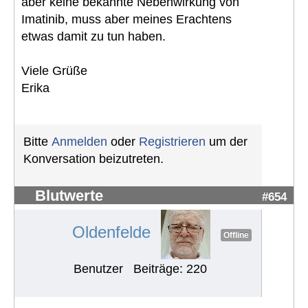
aber keine bekannte Nebenwirkung von
Imatinib, muss aber meines Erachtens
etwas damit zu tun haben.
Viele Grüße
Erika
Bitte
Anmelden
oder
Registrieren
um der
Konversation beizutreten.
Blutwerte
#654
Oldenfelde
Offline
Benutzer
Beiträge: 220