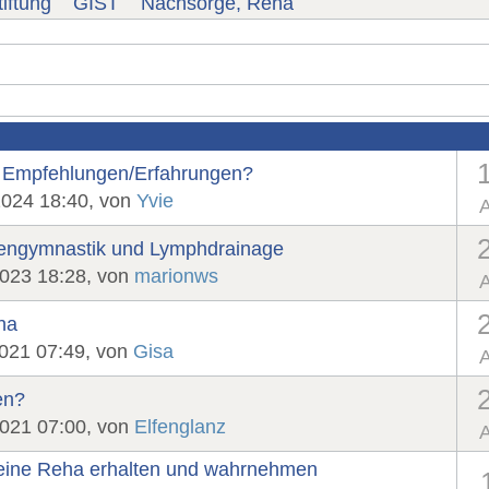
iftung
GIST
Nachsorge, Reha
- Empfehlungen/Erfahrungen?
2024 18:40, von
Yvie
A
kengymnastik und Lymphdrainage
2023 18:28, von
marionws
A
ha
2021 07:49, von
Gisa
A
en?
2021 07:00, von
Elfenglanz
A
e eine Reha erhalten und wahrnehmen