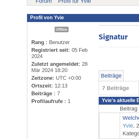
Forum
Profil für Yvie
Profil von Yvie
Offline
Signatur
Rang :
Benutzer
Registriert seit:
05 Feb
2024
Zuletzt angemeldet:
28
Mär 2024 18:20
Beiträge
Zeitzone:
UTC +0:00
Ortszeit:
12:13
7 Beiträge
Beiträge :
7
Yvie's aktuelle 
Profilaufrufe :
1
Beitrag
Welch
Yvie
, 
Katego