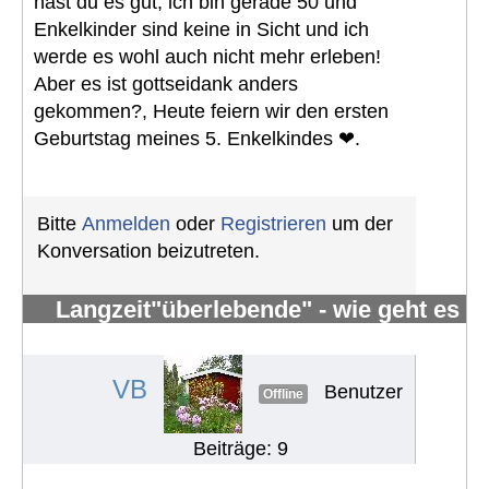
hast du es gut, ich bin gerade 50 und
Enkelkinder sind keine in Sicht und ich
werde es wohl auch nicht mehr erleben!
Aber es ist gottseidank anders
gekommen?, Heute feiern wir den ersten
Geburtstag meines 5. Enkelkindes ❤.
Bitte
Anmelden
oder
Registrieren
um der
Konversation beizutreten.
Langzeit"überlebende" - wie geht es
Euch?
#171
VB
Benutzer
Offline
Beiträge: 9