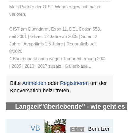
Mein Partner der GIST. Wenn er gewinnt, hat er
verloren.
GIST am Dünndarm, Exon 11, DEL Codon 558,
seit 2001 | Glivec 12 Jahre ab 2005 | Sutent 2
Jahre | Avapritinib 1,5 Jahre | Regorafinib seit
8/2020
4 Bauchoperationen wegen Tumorentfernung 2002
| 2005 | 2013 | 2017 zusätzl. Gallenblase...
Bitte
Anmelden
oder
Registrieren
um der
Konversation beizutreten.
Langzeit"überlebende" - wie geht es
Euch?
#158
VB
Benutzer
Offline