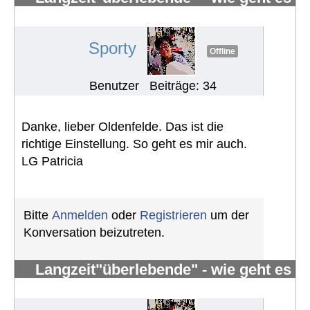
Euch?
#185
Sporty
Offline
Benutzer
Beiträge: 34
Danke, lieber Oldenfelde. Das ist die
richtige Einstellung. So geht es mir auch.
LG Patricia
Bitte
Anmelden
oder
Registrieren
um der
Konversation beizutreten.
Langzeit"überlebende" - wie geht es
Euch?
#184