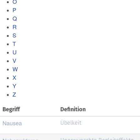
O
P
Q
R
S
T
U
V
W
X
Y
Z
Begriff
Definition
Nausea
Übelkeit