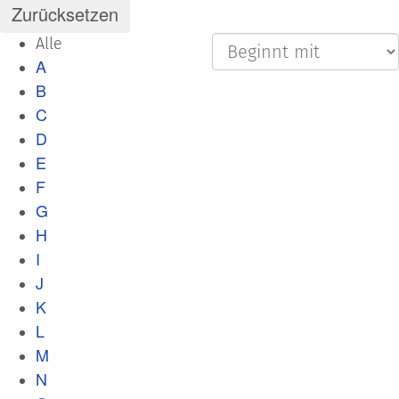
Alle
A
B
C
D
E
F
G
H
I
J
K
L
M
N