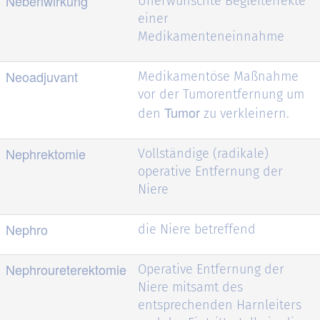
Nebenwirkung
Unerwünschte Begleiteffekte
einer
Medikamenteneinnahme
Neoadjuvant
Medikamentöse Maßnahme
vor der Tumorentfernung um
Tumor
den
zu verkleinern.
Nephrektomie
V
ollständige
(radikale)
operative Entfernung der
Niere
Nephro
die Niere betreffend
Nephroureterektomie
Operative Entfernung der
Niere mitsamt des
entsprechenden Harnleiters