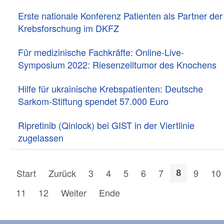
Erste nationale Konferenz Patienten als Partner der
Krebsforschung im DKFZ
Für medizinische Fachkräfte: Online-Live-
Symposium 2022: Riesenzelltumor des Knochens
Hilfe für ukrainische Krebspatienten: Deutsche
Sarkom-Stiftung spendet 57.000 Euro
Ripretinib (Qinlock) bei GIST in der Viertlinie
zugelassen
Start
Zurück
3
4
5
6
7
9
10
8
11
12
Weiter
Ende