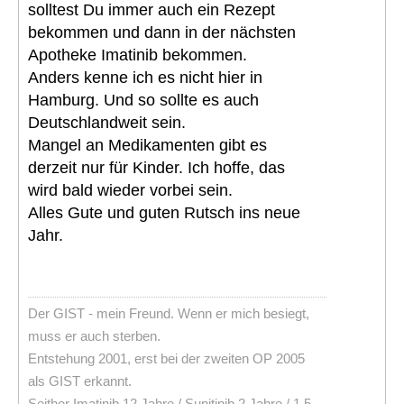
solltest Du immer auch ein Rezept
bekommen und dann in der nächsten
Apotheke Imatinib bekommen.
Anders kenne ich es nicht hier in
Hamburg. Und so sollte es auch
Deutschlandweit sein.
Mangel an Medikamenten gibt es
derzeit nur für Kinder. Ich hoffe, das
wird bald wieder vorbei sein.
Alles Gute und guten Rutsch ins neue
Jahr.
Der GIST - mein Freund. Wenn er mich besiegt,
muss er auch sterben.
Entstehung 2001, erst bei der zweiten OP 2005
als GIST erkannt.
Seither Imatinib 12 Jahre / Sunitinib 2 Jahre / 1.5