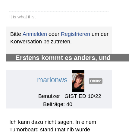
It is what it is.
Bitte
Anmelden
oder
Registrieren
um der
Konversation beizutreten.
Erstens kommt es anders, und
zweitens als man denkt.
#1223
marionws
Offline
Benutzer
GIST ED 10/22
Beiträge: 40
Ich kann dazu nicht sagen. In einem
Tumorboard stand Imatinib wurde