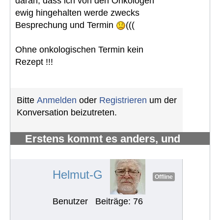
daran, dass ich von den Onkologen
ewig hingehalten werde zwecks
Besprechung und Termin
(((
Ohne onkologischen Termin kein
Rezept !!!
Bitte
Anmelden
oder
Registrieren
um der
Konversation beizutreten.
Erstens kommt es anders, und
zweitens als man denkt.
#1214
Helmut-G
Offline
Benutzer
Beiträge: 76