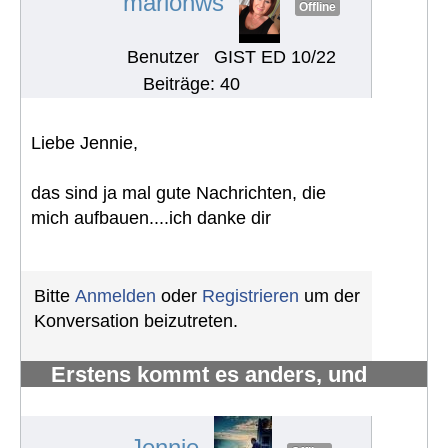
marionws
Offline
Benutzer
GIST ED 10/22
Beiträge: 40
Liebe Jennie,
das sind ja mal gute Nachrichten, die
mich aufbauen....ich danke dir
Bitte
Anmelden
oder
Registrieren
um der
Konversation beizutreten.
Erstens kommt es anders, und
zweitens als man denkt.
#1224
Jennie