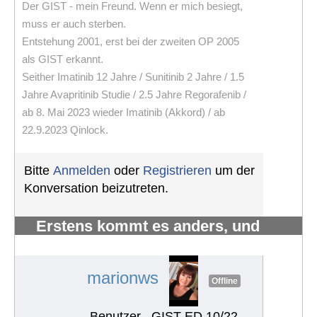
Der GIST - mein Freund. Wenn er mich besiegt,
muss er auch sterben.
Entstehung 2001, erst bei der zweiten OP 2005
als GIST erkannt.
Seither Imatinib 12 Jahre / Sunitinib 2 Jahre / 1.5
Jahre Avapritinib Studie / 2.5 Jahre Regorafenib /
ab 8. Mai 2023 wieder Imatinib (Akkord) / ab
22.9.2023 Qinlock.
Bitte
Anmelden
oder
Registrieren
um der
Konversation beizutreten.
Erstens kommt es anders, und
zweitens als man denkt.
#1218
marionws
Offline
Benutzer
GIST ED 10/22