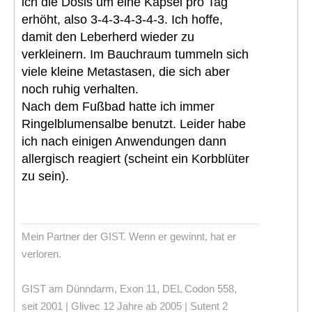
ich die Dosis um eine Kapsel pro Tag
erhöht, also 3-4-3-4-3-4-3. Ich hoffe,
damit den Leberherd wieder zu
verkleinern. Im Bauchraum tummeln sich
viele kleine Metastasen, die sich aber
noch ruhig verhalten.
Nach dem Fußbad hatte ich immer
Ringelblumensalbe benutzt. Leider habe
ich nach einigen Anwendungen dann
allergisch reagiert (scheint ein Korbblüter
zu sein).
Mein Partner der GIST. Wenn er gewinnt, hat er
verloren.
GIST am Dünndarm, Exon 11, DEL Codon 558,
seit 2001 | Glivec 12 Jahre ab 2005 | Sutent 2