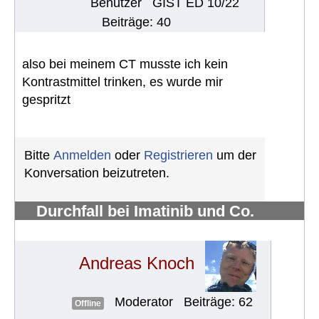
Benutzer
GIST ED 10/22
Beiträge: 40
also bei meinem CT musste ich kein
Kontrastmittel trinken, es wurde mir
gespritzt
Bitte
Anmelden
oder
Registrieren
um der
Konversation beizutreten.
Durchfall bei Imatinib und Co.
bekämpfen
#724
Andreas Knoch
Moderator
Beiträge: 62
Offline