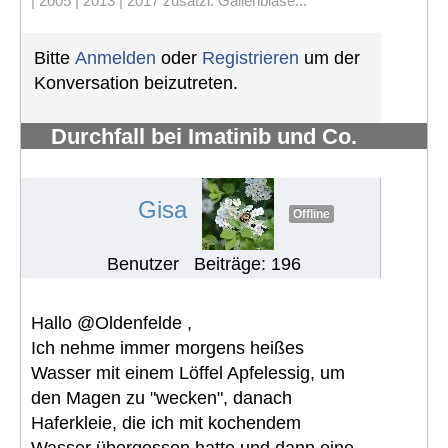
| 2005 | 2013 | 2017 zusätzl. Gallenblase...
Bitte
Anmelden
oder
Registrieren
um der
Konversation beizutreten.
Durchfall bei Imatinib und Co.
bekämpfen
#678
Gisa
Offline
Benutzer
Beiträge: 196
Hallo @Oldenfelde ,
Ich nehme immer morgens heißes
Wasser mit einem Löffel Apfelessig, um
den Magen zu "wecken", danach
Haferkleie, die ich mit kochendem
Wasser übergossen hatte und dann eine