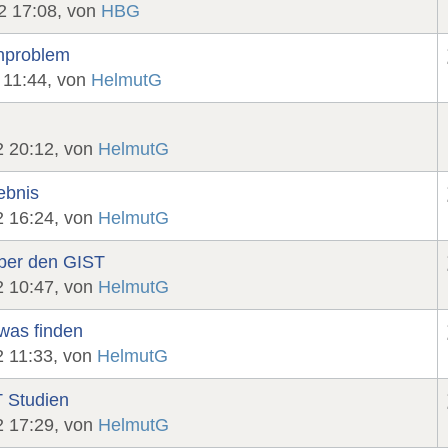
2 17:08, von
HBG
enproblem
 11:44, von
HelmutG
2 20:12, von
HelmutG
ebnis
2 16:24, von
HelmutG
über den GIST
2 10:47, von
HelmutG
was finden
2 11:33, von
HelmutG
T Studien
2 17:29, von
HelmutG