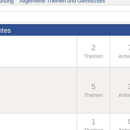
iftung
Allgemeine Themen und Gemischtes
htes
2
Themen
Antw
5
Themen
Antw
1