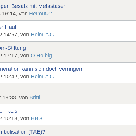
egen Besatz mit Metastasen
3 16:14, von
Helmut-G
er Haut
2 14:57, von
Helmut-G
m-Stiftung
2 17:17, von
O.Helbig
eration kann sich doch verringern
2 10:42, von
Helmut-G
2 19:33, von
Britti
kenhaus
2 10:13, von
HBG
Embolisation (TAE)?