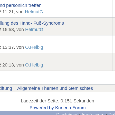
d persönlich treffen
2 11:21, von
HelmutG
ndlung des Hand- Fuß-Syndroms
2 15:58, von
HelmutG
2 13:37, von
O.Helbig
2 20:13, von
O.Helbig
iftung
Allgemeine Themen und Gemischtes
Ladezeit der Seite: 0.151 Sekunden
Powered by
Kunena Forum
Disclaimer
Impressum
Da
•
•