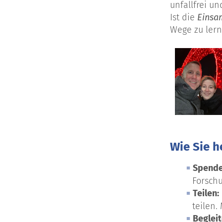
unfallfrei u
Ist die
Einsa
Wege zu ler
Wie Sie 
Spende
Forsch
Teilen:
teilen
Begleit