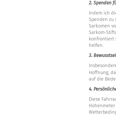
2. Spenden f
Indem ich di
Spenden zu s
Sarkomen vor
Sarkom-Stift
konfrontiert
helfen.
3. Bewusstse
Insbesondere
Hoffnung, d
auf die Bed
4. Pers
ö
nlich
Diese Fahrra
Höhenmeter s
Wetterbeding