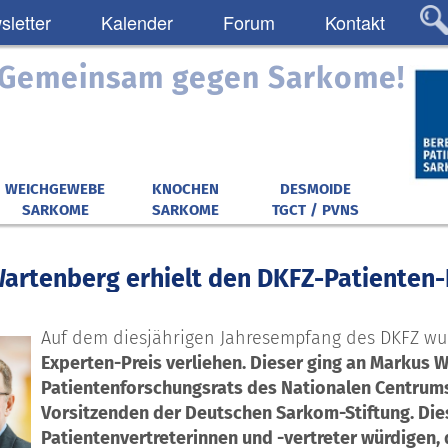
letter
Kalender
Forum
Kontakt
: Gemeinsam gegen Sarkome!
WEICHGEWEBE
KNOCHEN
DESMOIDE
SARKOME
SARKOME
TGCT / PVNS
artenberg erhielt den DKFZ-Patienten-
Auf dem diesjährigen Jahresempfang des DKFZ wu
Experten-Preis verliehen. Dieser ging an Markus 
Patientenforschungsrats des Nationalen Centrums
Vorsitzenden der Deutschen Sarkom-Stiftung. Die
Patientenvertreterinnen und -vertreter würdigen, 