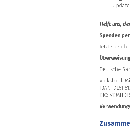
Updates
Helft uns, d
Spenden per
Jetzt spende
Überweisun
Deutsche Sa
Volksbank M
IBAN: DE51 5
BIC: VBMHD
Verwendungs
Zusamme