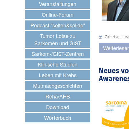
Veranstaltungen
Online-Forum
Podcast "selten&solide"
Tumor Lotse zu
Zuletzt aktualisie
Sarkomen und GIST
Weiterlesen
Sarkom-/GIST-Zentren
Klinische Studien
Neues vo
Leben mit Krebs
Awarenes
Mutmachgeschichten
Reha/AHB
Download
Wörterbuch