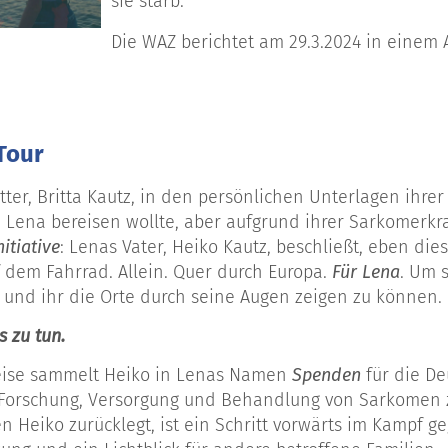
sie starb.
Die WAZ berichtet am 29.3.2024 in einem 
Tour
tter, Britta Kautz, in den persönlichen Unterlagen ihre
e Lena bereisen wollte, aber aufgrund ihrer
Sarkomerkr
itiative
: Lenas Vater, Heiko Kautz, beschließt, eben dies
f dem Fahrrad. Allein. Quer durch Europa.
Für Lena
.
Um 
 und ihr die Orte durch seine Augen zeigen zu k
ö
nnen
.
 zu tun.
Reise sammelt Heiko in Lenas Namen
Spenden
für die D
 Forschung, Versorgung und Behandlung von Sarkomen z
en Heiko zurücklegt, ist ein Schritt vorwärts im Kampf g