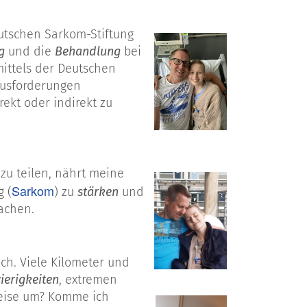
eutschen Sarkom-Stiftung
g
und die
Behandlung
bei
mittels der Deutschen
ausforderungen
ekt oder indirekt zu
zu teilen, nährt meine
Sarkom
g (
) zu
stärken
und
machen.
ch. Viele Kilometer und
ierigkeiten
, extremen
Reise um? Komme ich