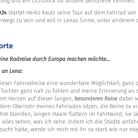
ung und ein Lichtblick für andere betroffene Familien.
024
startet Heiko Kautz seine Tour auf dem Fahrrad von
erwegs zu sein und will in Lenas Sinne, unter anderem 
orte
eine Radreise durch Europa machen m
ö
chte…
 an Lena:
dieser Fahrradreise eine wunderbare Möglichkeit, ganz o
Tochter ganz nah zu fühlen und meine Erinnerung an si
em Herzen auf dieser langen,
besonderen Reise
dabei s
 dem Oberrohr meines Fahrrades sitzen, die Beine zu e
ihre blonden, langen Haare flattern im Fahrtwind, sie 
alles sehen, was ich sehe. Indem ich die Städte anfahr
sucht hätte, werde ich mich mit ihr so stark wie nur m