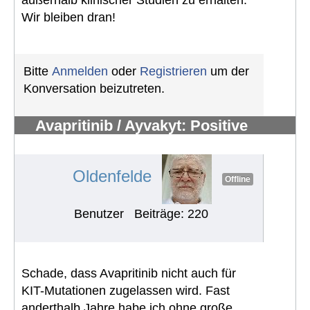
Wir bleiben dran!
Bitte
Anmelden
oder
Registrieren
um der
Konversation beizutreten.
Avapritinib / Ayvakyt: Positive
Empfehlung für EU-Zulassung
#122
Oldenfelde
Offline
Benutzer
Beiträge: 220
Schade, dass Avapritinib nicht auch für
KIT-Mutationen zugelassen wird. Fast
anderthalb Jahre habe ich ohne große