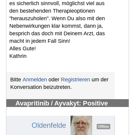
es sicherlich sinnvoll, möglichst viel aus
den bestehenden Therapieoptionen
"herauszuholen". Wenn Du also mit den
Nebenwirkungen klar kommst, dann ja,
besprich das doch mit Deinem Arzt, das
macht in jedem Fall Sinn!
Alles Gute!
Kathrin
Bitte
Anmelden
oder
Registrieren
um der
Konversation beizutreten.
Avapritinib / Ayvakyt: Positive
Empfehlung für EU-Zulassung
#150
Oldenfelde
Offline