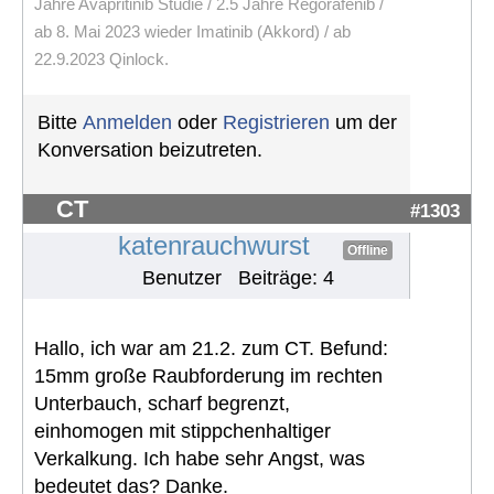
Jahre Avapritinib Studie / 2.5 Jahre Regorafenib /
ab 8. Mai 2023 wieder Imatinib (Akkord) / ab
22.9.2023 Qinlock.
Bitte
Anmelden
oder
Registrieren
um der
Konversation beizutreten.
CT
#1303
katenrauchwurst
Offline
Benutzer
Beiträge: 4
Hallo, ich war am 21.2. zum CT. Befund:
15mm große Raubforderung im rechten
Unterbauch, scharf begrenzt,
einhomogen mit stippchenhaltiger
Verkalkung. Ich habe sehr Angst, was
bedeutet das? Danke.