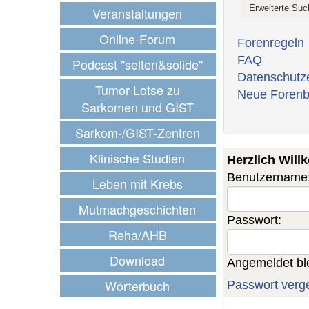
Veranstaltungen
Online-Forum
Forenregeln
FAQ
Podcast "selten&solide"
Datenschutz
Tumor Lotse zu
Neue Forenb
Sarkomen und GIST
Sarkom-/GIST-Zentren
Klinische Studien
Herzlich Wil
Benutzername
Leben mit Krebs
Mutmachgeschichten
Passwort:
Reha/AHB
Download
Angemeldet bl
Wörterbuch
Passwort verg