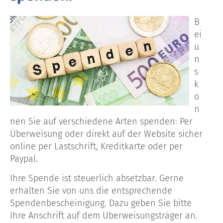
B
ei
u
n
s
k
ö
n
nen Sie auf verschiedene Arten spenden: Per
Überweisung oder direkt auf der Website sicher
online per Lastschrift, Kreditkarte oder per
Paypal.
Ihre Spende ist steuerlich absetzbar. Gerne
erhalten Sie von uns die entsprechende
Spendenbescheinigung. Dazu geben Sie bitte
Ihre Anschrift auf dem Überweisungsträger an.