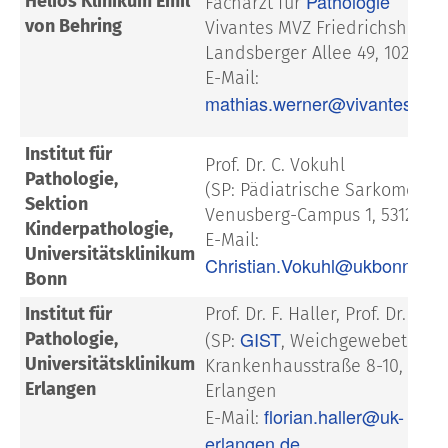
Pathologie
Helios Klinikum Emil
Facharzt für
von Behring
Vivantes MVZ Friedrichshain
Landsberger Allee 49, 10249 B
E-Mail:
mathias.werner@vivantes.de
Institut für
Prof. Dr. C. Vokuhl
Pathologie,
(SP: Pädiatrische Sarkome)
Sektion
Venusberg-Campus 1, 53127 B
Kinderpathologie,
E-Mail:
Universitätsklinikum
Christian.Vokuhl@ukbonn.de
Bonn
Institut für
Prof. Dr. F. Haller, Prof. Dr. A. 
GIST
Pathologie,
(SP:
, Weichgewebetumor
Universitätsklinikum
Krankenhausstraße 8-10, 9105
Erlangen
Erlangen
florian.haller@uk-
E-Mail:
erlangen.de