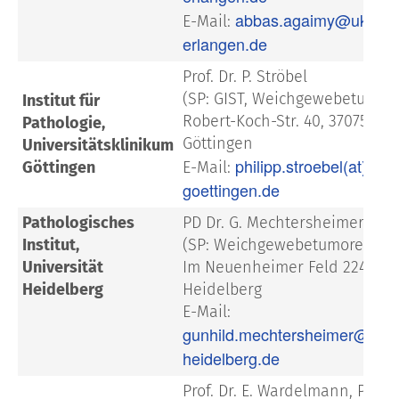
abbas.agaimy@uk-
E-Mail:
erlangen.de
Prof. Dr. P. Ströbel
(SP: GIST, Weichgewebetumor
Institut für
Robert-Koch-Str. 40, 37075
Pathologie,
Göttingen
Universitätsklinikum
philipp.stroebel(at)med
Göttingen
E-Mail:
goettingen.de
Pathologisches
PD Dr. G. Mechtersheimer
Institut,
(SP: Weichgewebetumoren)
Universität
Im Neuenheimer Feld 224, 691
Heidelberg
Heidelberg
E-Mail:
gunhild.mechtersheimer@med
heidelberg.de
Prof. Dr. E. Wardelmann, Prof. D