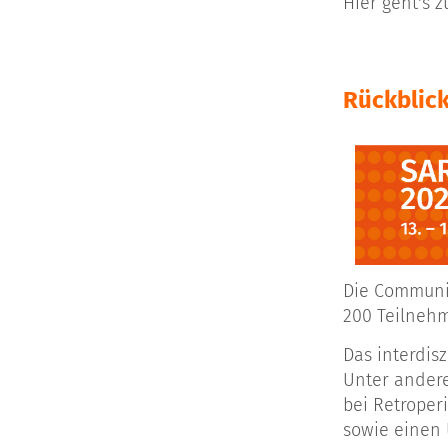
Hier geht's 
Rückblick
Die Communit
200 Teilneh
Das interdis
Unter andere
bei Retroper
sowie einen 