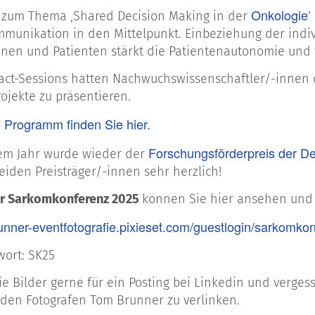
Onkologie
 zum Thema ‚Shared Decision Making in der
’
munikation in den Mittelpunkt. Einbeziehung der indi
nnen und Patienten stärkt die Patientenautonomie und 
ract-Sessions hatten Nachwuchswissenschaftler/-innen d
ojekte zu präsentieren.
Programm finden Sie hier.
Forschungsförderpreis der D
sem Jahr wurde wieder der
eiden Preisträger/-innen sehr herzlich!
er Sarkomkonferenz 2025
können Sie hier ansehen und
runner-eventfotografie.pixieset.com/guestlogin/sarkomk
wort: SK25
ie Bilder gerne für ein Posting bei Linkedin und verge
 den Fotografen Tom Brunner zu verlinken.