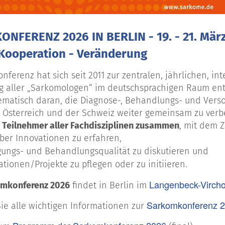
NFERENZ 2026 IN BERLIN - 19. - 21. Mär
 Kooperation - Veränderung
nferenz hat sich seit 2011 zur zentralen, jährlichen, in
g aller „Sarkomologen“ im deutschsprachigen Raum en
tematisch daran, die Diagnose-, Behandlungs- und Vers
 Österreich und der Schweiz weiter gemeinsam zu verb
e Teilnehmer aller Fachdisziplinen zusammen
, mit dem Z
ber Innovationen zu erfahren,
gungs- und Behandlungsqualität zu diskutieren und
tionen/Projekte zu pflegen oder zu initiieren.
Langenbeck-Virch
omkonferenz 2026
findet in Berlin im
Sarkomkonferenz 2
Sie alle wichtigen Informationen zur