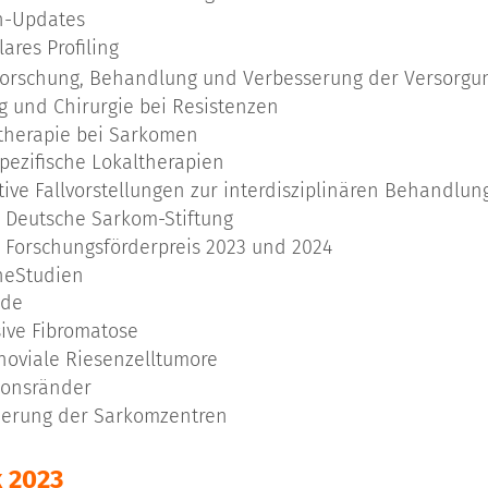
n-Updates
ares Profiling
Forschung, Behandlung und Verbesserung der Versorgu
ng und Chirurgie bei Resistenzen
herapie bei Sarkomen
pezifische Lokaltherapien
tive Fallvorstellungen zur interdisziplinären Behandl
 Deutsche Sarkom-Stiftung
 Forschungsförderpreis 2023 und 2024
cheStudien
ide
sive Fibromatose
noviale Riesenzelltumore
ionsränder
zierung der Sarkomzentren
 2023