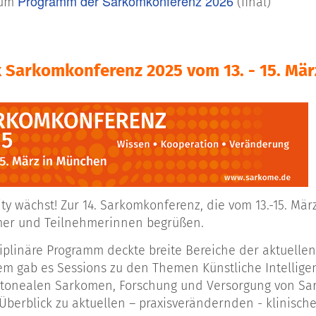
Programm der Sarkomkonferenz 2026
zum
(final)
 Sarkomkonferenz 2025 vom 13. - 15. Mä
y wächst! Zur 14. Sarkomkonferenz, die vom 13.-15. Mär
mer und Teilnehmerinnen begrüßen.
ziplinäre Programm deckte breite Bereiche der aktuel
m gab es Sessions zu den Themen Künstliche Intelligenz
itonealen Sarkomen, Forschung und Versorgung von Sa
Überblick zu aktuellen – praxisverändernden - klinisch