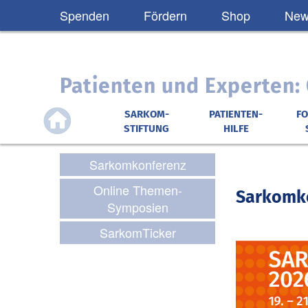
Spenden
Fördern
Shop
News
Patienten und Experten
SARKOM-
PATIENTEN-
F
STIFTUNG
HILFE
Sarkomkonferenz
Online Themen-
Sarkomk
Symposien
SarkomTicker