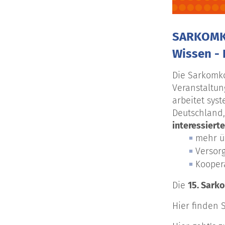
SARKOMKO
Wissen -
Die Sarkomko
Veranstaltun
arbeitet sys
Deutschland,
interessiert
mehr ü
Versor
Koopera
Die
15. Sark
Hier finden 