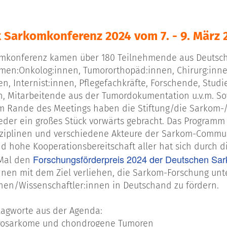
 Sarkomkonferenz 2024 vom 7. - 9. März 
omkonferenz kamen über 180 Teilnehmende aus Deutschl
en:Onkolog:innen, Tumororthopäd:innen, Chirurg:innen
en, Internist:innen, Pflegefachkräfte, Forschende, Stud
, Mitarbeitende aus der Tumordokumentation u.v.m. Sow
m Rande des Meetings haben die Stiftung/die Sarkom-
eder ein großes Stück vorwärts gebracht. Das Programm w
sziplinen und verschiedene Akteure der Sarkom-Commun
 hohe Kooperationsbereitschaft aller hat sich durch di
Forschungsförderpreis 2024 der Deutschen Sar
 Mal den
innen mit dem Ziel verliehen, die Sarkom-Forschung unt
nen/Wissenschaftler:innen in Deutschand zu fördern.
lagworte aus der Agenda:
osarkome und chondrogene Tumoren