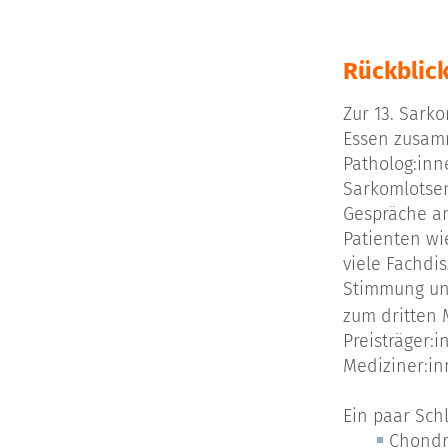
Rückblick
Zur 13. Sark
Essen zusamm
Patholog:inn
Sarkomlotsen
Gespräche a
Patienten wi
viele Fachdi
Stimmung und
zum dritten
Preisträger:
Mediziner:in
Ein paar Sch
Chondr