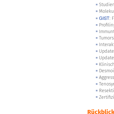
Studie
Molekul
GIST
: 
Profili
Immunt
Tumors
Interak
Update
Update
Klinis
Desmo
Aggres
Tenosy
Resekt
Zertifi
Rückblick