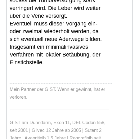
sodass die Tumorversorgung stark
verringert wird. Die Leber wird weiter
über die Vene versorgt.
Eventuell muss dieser Vorgang ein-
oder zweimal wiederholt werden, da
sich eventuell neue Aderwege bilden.
Insgesamt ein minimalinvasives
Verfahren mit lokaler Betäubung. der
Einstichstelle.
Mein Partner der GIST. Wenn er gewinnt, hat er
verloren.
GIST am Dünndarm, Exon 11, DEL Codon 558,
seit 2001 | Glivec 12 Jahre ab 2005 | Sutent 2
Jahre | Avapritinib 1,5 Jahre | Regorafinib seit