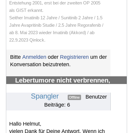
Entstehung 2001, erst bei der zweiten OP 2005
als GIST erkannt.
Seither Imatinib 12 Jahre / Sunitinib 2 Jahre / 1.5
Jahre Avapritinib Studie / 2.5 Jahre Regorafenib /
ab 8. Mai 2023 wieder Imatinib (Akkord) / ab
22.9.2023 Qinlock.
Bitte
Anmelden
oder
Registrieren
um der
Konversation beizutreten.
Lebertumore nicht verbrennen,
sondern verhungern lassen
#1311
Spangler
Benutzer
Offline
Beiträge: 6
Hallo Helmut,
vielen Dank für Deine Antwort. Wenn ich