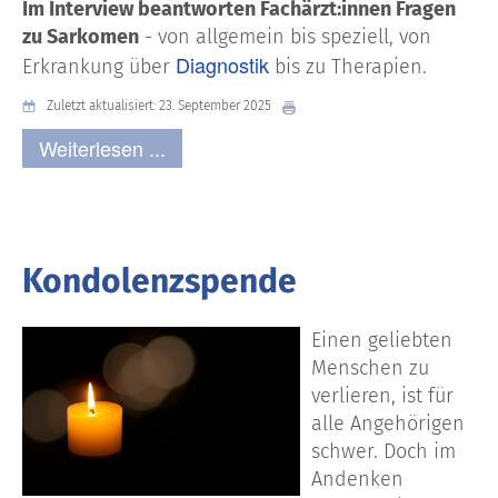
Im
Interview
beantworten
Fachärzt:innen
Fragen
zu Sarkomen
- von
allgemein
bis
speziell
, von
Diagnostik
Erkrankung
über
bis zu
Therapien
.
Zuletzt aktualisiert: 23. September 2025
Weiterlesen ...
Kondolenzspende
Einen geliebten
Menschen zu
verlieren, ist für
alle Angehörigen
schwer. Doch im
Andenken