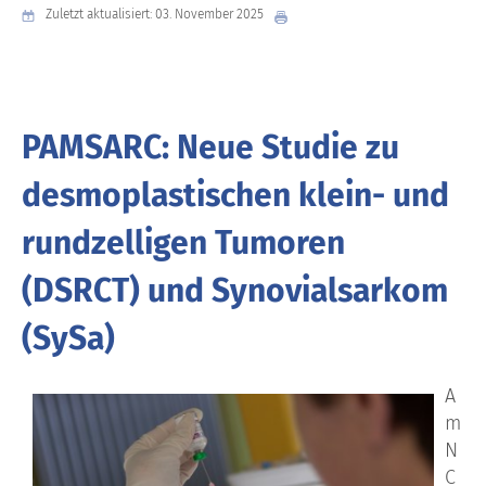
Zuletzt aktualisiert: 03. November 2025
PAMSARC: Neue Studie zu
desmoplastischen klein- und
rundzelligen Tumoren
(DSRCT) und Synovialsarkom
(SySa)
A
m
N
C