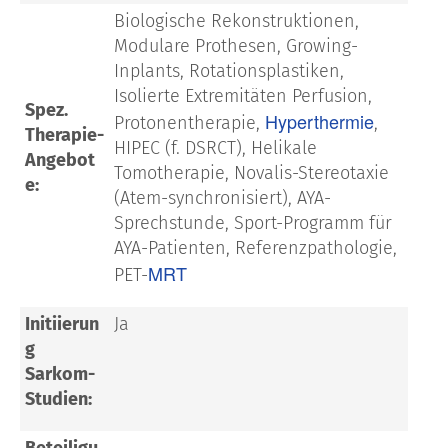
Biologische Rekonstruktionen,
Modulare Prothesen, Growing-
Inplants, Rotationsplastiken,
Isolierte Extremitäten Perfusion,
Spez.
Hyperthermie
Protonentherapie,
,
Therapie-
HIPEC (f. DSRCT), Helikale
Angebot
Tomotherapie, Novalis-Stereotaxie
e:
(Atem-synchronisiert), AYA-
Sprechstunde, Sport-Programm für
AYA-Patienten, Referenzpathologie,
MRT
PET-
Initiierun
Ja
g
Sarkom-
Studien:
Beteiligu