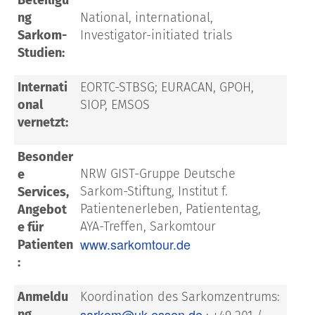
ng
National, international,
Sarkom-
Investigator-initiated trials
Studien:
Internati
EORTC-STBSG; EURACAN, GPOH,
onal
SIOP, EMSOS
vernetzt:
Besonder
NRW GIST-Gruppe Deutsche
e
Sarkom-Stiftung, Institut f.
Services,
Patientenerleben, Patiententag,
Angebot
AYA-Treffen, Sarkomtour
e für
www.sarkomtour.de
Patienten
:
Anmeldu
Koordination des Sarkomzentrums:
sarkom@uk-essen.de
ng