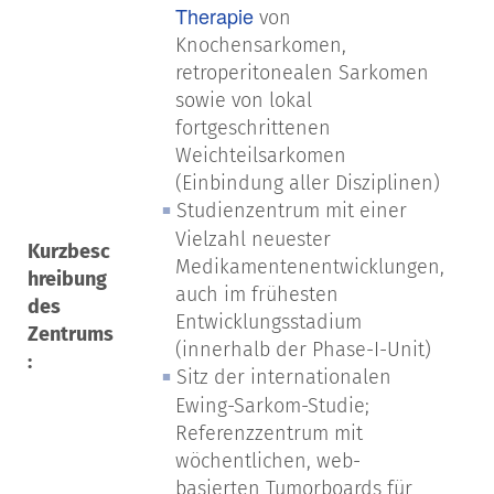
Therapie
von
Knochensarkomen,
retroperitonealen Sarkomen
sowie von lokal
fortgeschrittenen
Weichteilsarkomen
(Einbindung aller Disziplinen)
Studienzentrum mit einer
Vielzahl neuester
Kurzbesc
Medikamentenentwicklungen,
hreibung
auch im frühesten
des
Entwicklungsstadium
Zentrums
(innerhalb der Phase-I-Unit)
:
Sitz der internationalen
Ewing-Sarkom-Studie;
Referenzzentrum mit
wöchentlichen, web-
basierten Tumorboards für