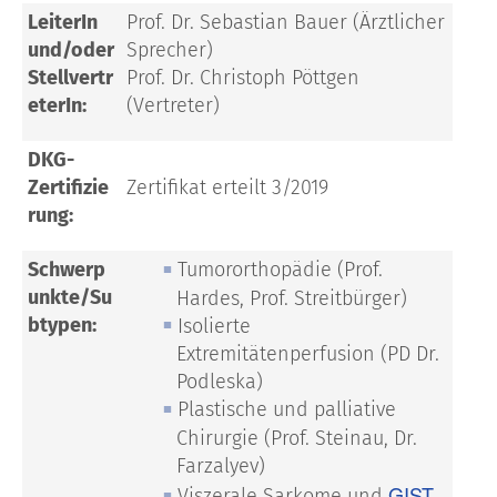
LeiterIn
Prof. Dr. Sebastian Bauer (Ärztlicher
und/oder
Sprecher)
Stellvertr
Prof. Dr. Christoph Pöttgen
eterIn:
(Vertreter)
DKG-
Zertifizie
Zertifikat erteilt 3/2019
rung:
Schwerp
Tumororthopädie (Prof.
unkte/Su
Hardes, Prof. Streitbürger)
btypen:
Isolierte
Extremitätenperfusion (PD Dr.
Podleska)
Plastische und palliative
Chirurgie (Prof. Steinau, Dr.
Farzalyev)
GIST
Viszerale Sarkome und