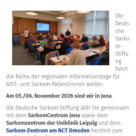
Die
Deuts
che
Sarko
m-
Stiftu
ng
führt
die Reihe der regionalen Informationstage für
GIST- und Sarkom-Patient:innen weiter:
Am 05./06. November 2026 sind wir in Jena
.
Die Deutsche Sarkom-Stiftung lädt Sie gemeinsam
mit dem
SarkomCentrum Jena
sowie dem
Sarkomzentrum der Uniklinik Leipzig
und dem
Sarkom-Zentrum am NCT Dresden
herzlich zum