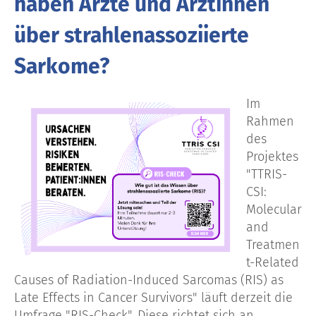
haben Ärzte und Ärztinnen
über strahlenassoziierte
Sarkome?
Im
Rahmen
des
Projektes
"TTRIS-
CSI:
Molecular
and
Treatmen
t-Related
Causes of Radiation-Induced Sarcomas (RIS) as
Late Effects in Cancer Survivors" läuft derzeit die
Umfrage "RIS-Check". Diese richtet sich an