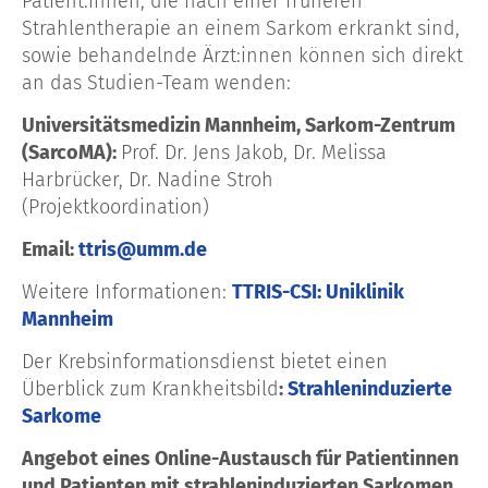
Patient:innen, die nach einer früheren
Strahlentherapie an einem Sarkom erkrankt sind,
sowie behandelnde Ärzt:innen können sich direkt
an das Studien-Team wenden:
Universitätsmedizin Mannheim,
Sarkom-Zentrum
(SarcoMA):
Prof. Dr. Jens Jakob, Dr. Melissa
Harbrücker, Dr. Nadine Stroh
(Projektkoordination)
Email:
ttris@umm.de
Weitere Informationen:
TTRIS-CSI: Uniklinik
Mannheim
Der
Krebsinformationsdienst bietet einen
Überblick zum Krankheitsbild
:
Strahleninduzierte
Sarkome
Angebot eines Online-Austausch für Patientinnen
und Patienten mit strahleninduzierten Sarkomen