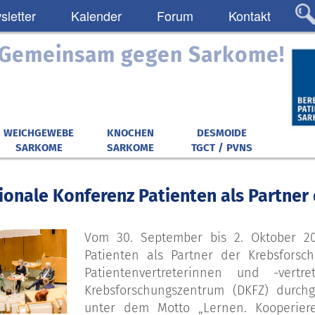
letter
Kalender
Forum
Kontakt
: Gemeinsam gegen Sarkome!
WEICHGEWEBE
KNOCHEN
DESMOIDE
SARKOME
SARKOME
TGCT / PVNS
tionale Konferenz Patienten als Partne
Vom 30. September bis 2. Oktober 20
Patienten als Partner der Krebsforsc
Patientenvertreterinnen und -vert
Krebsforschungszentrum (DKFZ) durchg
unter dem Motto „Lernen. Kooperier