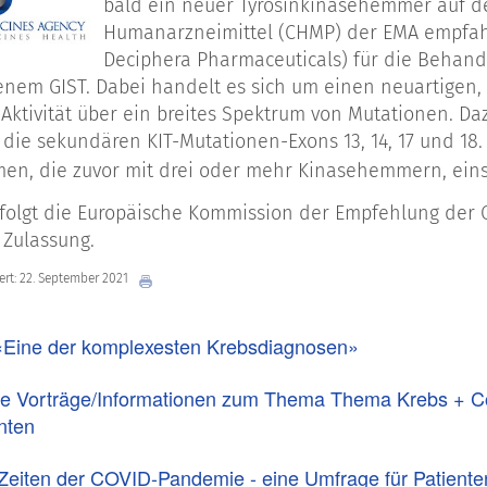
bald ein neuer Tyrosinkinasehemmer auf d
Humanarzneimittel (CHMP) der EMA empfahl 
Deciphera Pharmaceuticals) für die Behan
tenem GIST. Dabei handelt es sich um einen neuartigen
t Aktivität über ein breites Spektrum von Mutationen. Da
 die sekundären KIT-Mutationen-Exons 13, 14, 17 und 18.
en, die zuvor mit drei oder mehr Kinasehemmern, eins
 folgt die Europäische Kommission der Empfehlung der CH
Zulassung.
iert: 22. September 2021
«Eine der komplexesten Krebsdiagnosen»
te Vorträge/Informationen zum Thema Thema Krebs + C
nten
Zeiten der COVID-Pandemie - eine Umfrage für Patiente