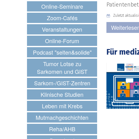
Patientenbet
Online-Seminare
Zuletzt aktualis
Zoom-Cafés
Weiterlese
Veranstaltungen
Online-Forum
Für medi
Podcast "selten&solide"
Tumor Lotse zu
Sarkomen und GIST
Sarkom-/GIST-Zentren
Klinische Studien
Leben mit Krebs
Mutmachgeschichten
Reha/AHB