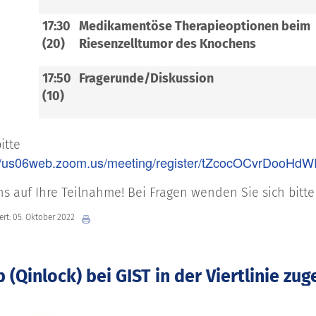
17:30
Medikamentöse Therapieoptionen beim
(20)
Riesenzelltumor des Knochens
17:50
Fragerunde/Diskussion
(10)
itte
://us06web.zoom.us/meeting/register/tZcocOCvrDoo
ns auf Ihre Teilnahme! Bei Fragen wenden Sie sich bitt
iert: 05. Oktober 2022
b (Qinlock) bei GIST in der Viertlinie zu