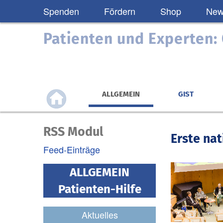
Spenden
Fördern
Shop
News
Patienten und Experten
ALLGEMEIN
GIST
RSS Modul
Erste na
Feed-Einträge
ALLGEMEIN
Patienten-Hilfe
Aktuelles