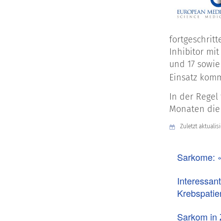
fortgeschrit
Inhibitor mi
und 17 sowie
Einsatz komm
In der Regel
Monaten die 
Zuletzt aktualis
Sarkome: 
Interessan
Krebspatie
Sarkom in 