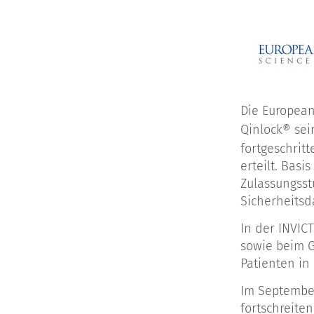
Die European
Qinlock® sei
fortgeschrit
erteilt. Bas
Zulassungsst
Sicherheitsd
In der INVIC
sowie beim G
Patienten in
Im September
fortschreite