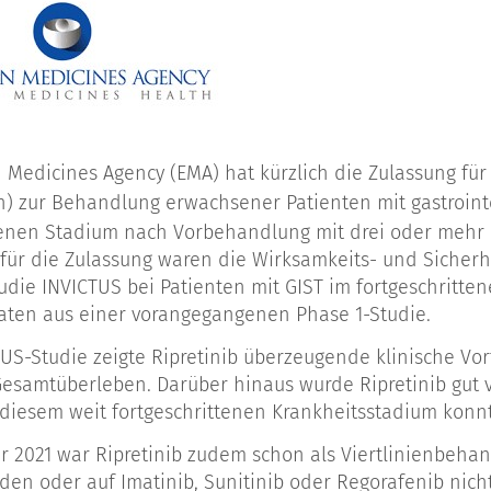
 Medicines Agency (EMA) hat kürzlich die Zulassung fü
n) zur Behandlung erwachsener Patienten mit gastroin
tenen Stadium nach Vorbehandlung mit drei oder mehr K
is für die Zulassung waren die Wirksamkeits- und Sicher
udie INVICTUS bei Patienten mit GIST im fortgeschritte
aten aus einer vorangegangenen Phase 1-Studie.
TUS-Studie zeigte Ripretinib überzeugende klinische Vo
esamtüberleben. Darüber hinaus wurde Ripretinib gut 
 diesem weit fortgeschrittenen Krankheitsstadium konn
 2021 war Ripretinib zudem schon als Viertlinienbehan
nden oder auf Imatinib, Sunitinib oder Regorafenib ni