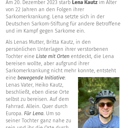
Am 20. Dezember 2023 starb
Lena Kautz
im Alter
von 22 Jahren an den Folgen ihrer
Sarkomerkrankung
.
Lena setzte sich in der
Deutschen Sarkom-Stiftung für andere Betroffene
und im Kampf gegen Sarkome ein.
Als Lenas Mutter, Britta Kautz, in den
persönlichen Unterlagen ihrer verstorbenen
Tochter eine
Liste mit Orten
entdeckt, die Lena
bereisen wollte, aber aufgrund ihrer
Sarkomerkrankung
nicht mehr konnte,
entsteht
eine
bewegende Initiative
:
Lenas Vater, Heiko Kautz,
beschließt, eben diese Orte
selbst zu bereisen. Auf dem
Fahrrad. Allein. Quer durch
Europa.
Für Lena
.
Um so
seiner Tochter
ganz nahe
zu
sein und ihr die Orte durch