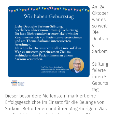
Am 24.
Oktober
war es
so
weit
:
Die
Deutsch
e
Sarkom
-
Stiftung
feierte
ihren 5.
Geburts
tag!
Dieser besondere Meilenstein markiert eine
Erfolgsgeschichte im Einsatz für die Belange von
Sarkom-Betroffenen und ihren Angehörigen. Was