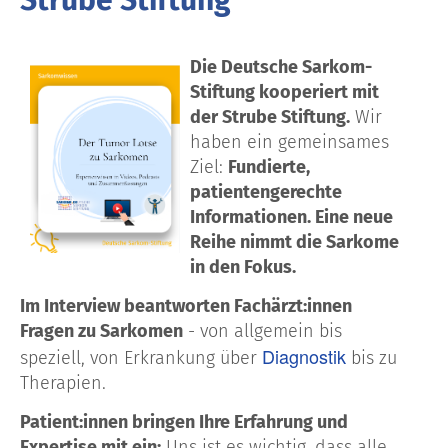
Die
Deutsche Sarkom-
Stiftung
kooperiert mit
der
Strube Stiftung
.
Wir
haben ein gemeinsames
Ziel:
Fundierte,
patientengerechte
Informationen
. Eine neue
Reihe nimmt die Sarkome
in den Fokus.
Im
Interview
beantworten
Fachärzt:innen
Fragen zu Sarkomen
- von
allgemein
bis
Diagnostik
speziell
, von
Erkrankung
über
bis zu
Therapien
.
Patient:innen bringen Ihre Erfahrung und
Expertise mit ein:
Uns ist es wichtig, dass a
lle