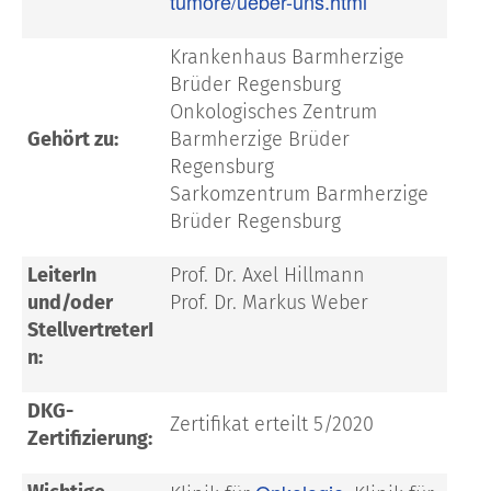
tumore/ueber-uns.html
Krankenhaus Barmherzige
Brüder Regensburg
Onkologisches Zentrum
Gehört zu:
Barmherzige Brüder
Regensburg
Sarkomzentrum Barmherzige
Brüder Regensburg
LeiterIn
Prof. Dr. Axel Hillmann
und/oder
Prof. Dr. Markus Weber
StellvertreterI
n:
DKG-
Zertifikat erteilt 5/2020
Zertifizierung: