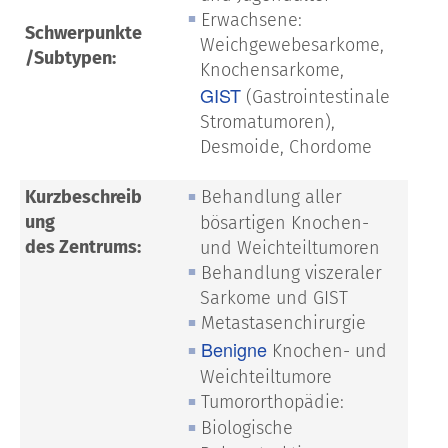
Erwachsene:
Schwerpunkte
Weichgewebesarkome,
/Subtypen:
Knochensarkome,
GIST
(Gastrointestinale
Stromatumoren),
Desmoide, Chordome
Kurzbeschreib
Behandlung aller
ung
bösartigen Knochen-
des Zentrums:
und Weichteiltumoren
Behandlung viszeraler
Sarkome und GIST
Metastasenchirurgie
Benigne
Knochen- und
Weichteiltumore
Tumororthopädie:
Biologische